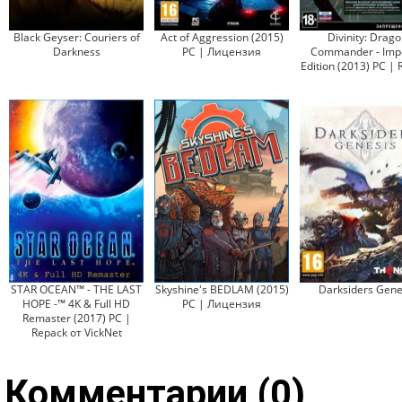
Black Geyser: Couriers of
Act of Aggression (2015)
Divinity: Drago
Darkness
PC | Лицензия
Commander - Impe
Edition (2013) PC |
STAR OCEAN™ - THE LAST
Skyshine's BEDLAM (2015)
Darksiders Gene
HOPE -™ 4K & Full HD
PC | Лицензия
Remaster (2017) PC |
Repack от VickNet
Комментарии (0)