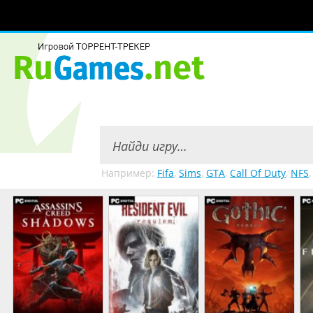
Например:
Fifa
,
Sims
,
GTA
,
Call Of Duty
,
NFS