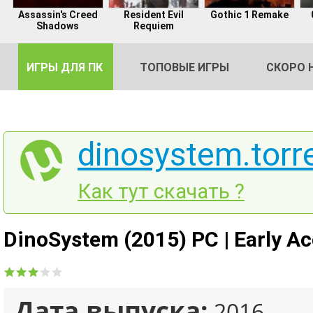
Assassin's Creed
Resident Evil
Gothic 1 Remake
Shadows
Requiem
ИГРЫ ДЛЯ ПК
ТОПОВЫЕ ИГРЫ
СКОРО 
dinosystem.torr
DE
Как тут скачать ?
2
DinoSystem (2015) PC | Early A
Дата выпуска:
2016