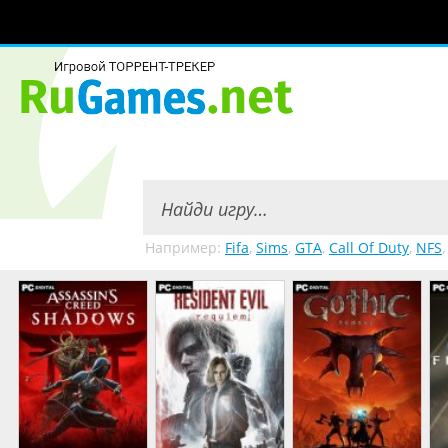
Например:
Fifa
,
Sims
,
GTA
,
Call Of Duty
,
NFS