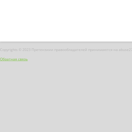
Copyrights © 2023 Претензиии правообладателей принимаются на abuse2
Обратная связь