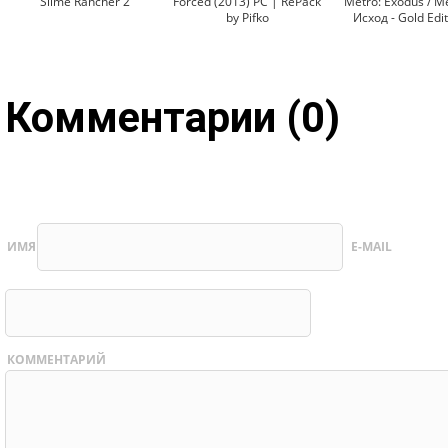
Slime Rancher 2
Forced (2013) PC | RePack
Metro: Exodus / М
by Pifko
Исход - Gold Edi
Комментарии (0)
ИМЯ
E-MAIL
КОММЕНТАРИЙ