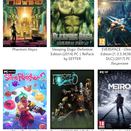
Phantom Abyss
Sleeping Dogs: Definitive
EVERSPACE - Ulti
Edition (2014) PC | RePack
Edition [1.3.3.3638
by SEYTER
DLC] (2017) PC
Лицензия