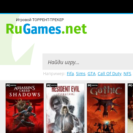
Например:
Fifa
,
Sims
,
GTA
,
Call Of Duty
,
NFS