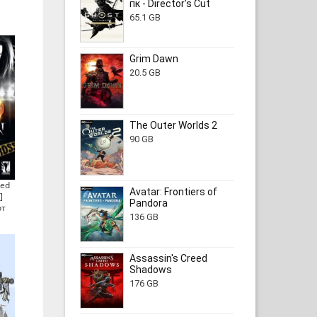
пк - Director's Cut
65.1 GB
Grim Dawn
20.5 GB
The Outer Worlds 2
90 GB
eed
Avatar: Frontiers of
]
Pandora
от
136 GB
Assassin's Creed
Shadows
176 GB