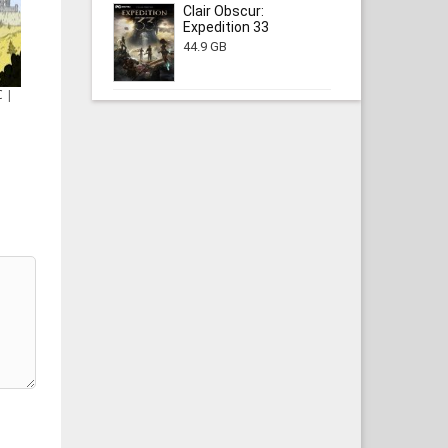
Clair Obscur:
Expedition 33
44.9 GB
C |