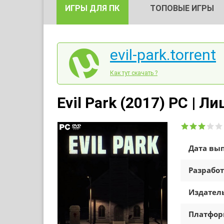
ИГРЫ ДЛЯ ПК
ТОПОВЫЕ ИГРЫ
evil-park.torrent
Как тут скачать ?
Evil Park (2017) PC | Л
Дата вып
Разработ
Издатель
Платфо