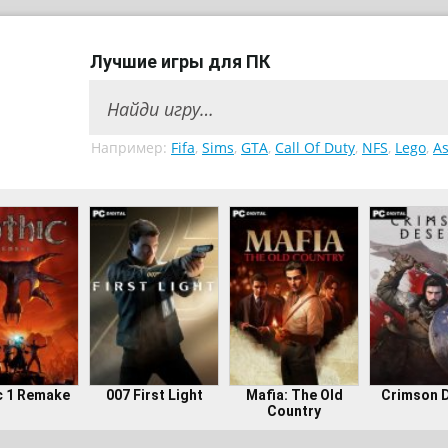
Лучшие игры для ПК
Например:
Fifa
,
Sims
,
GTA
,
Call Of Duty
,
NFS
,
Lego
,
As
c 1 Remake
007 First Light
Mafia: The Old
Crimson 
Country