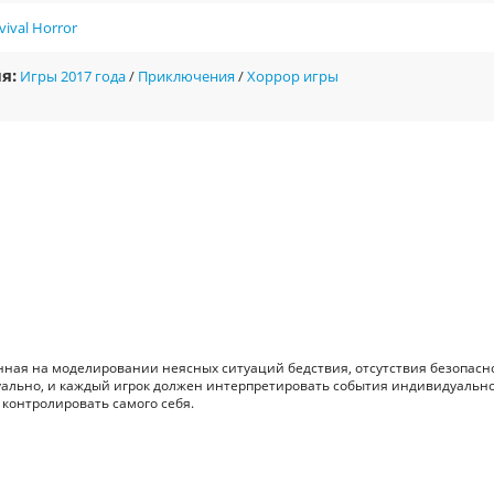
vival Horror
я:
Игры 2017 года
/
Приключения
/
Хоррор игры
ванная на моделировании неясных ситуаций бедствия, отсутствия безопасн
уально, и каждый игрок должен интерпретировать события индивидуально
 контролировать самого себя.