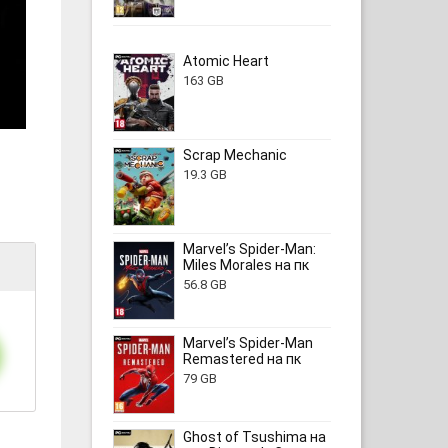
Atomic Heart
163 GB
Scrap Mechanic
19.3 GB
Marvel’s Spider-Man:
Miles Morales на пк
56.8 GB
Marvel’s Spider-Man
Remastered на пк
79 GB
Ghost of Tsushima на