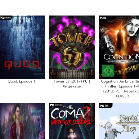
Quod: Episode 1
Tower 57 (2017) PC |
Cognition: An Erica R
Лицензия
Thriller [Episode 1-4
(2013) PC | Repack 
XLASER