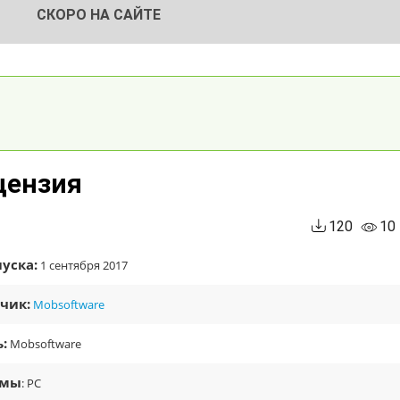
СКОРО НА САЙТЕ
ицензия
120
10
уска:
1 сентября 2017
чик:
Mobsoftware
:
Mobsoftware
рмы
: PC