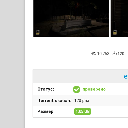
10 753
120
e
Статус:
проверено
.torrent скачан:
120 раз
Размер:
1,05 GB