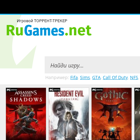
Например:
Fifa
,
Sims
,
GTA
,
Call Of Duty
,
NFS