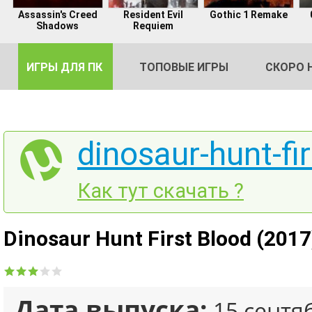
Assassin's Creed
Resident Evil
Gothic 1 Remake
Shadows
Requiem
ИГРЫ ДЛЯ ПК
ТОПОВЫЕ ИГРЫ
СКОРО 
dinosaur-hunt-fir
DE
Как тут скачать ?
2
Dinosaur Hunt First Blood (201
Дата выпуска:
15 сентя