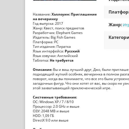
Платфо
Название:
Хэллоуин: Приглашение
на вечеринку
Год выпуска: 2017
Жанр:
Игр
Жанр: Квест, поиск предметов
Разработчик: Elephant Games
Категори
Издатель: Big Fish Games
Платформа: PC
Тип издания: Пиратка
Язык интерфейса:
Русский
Язык озвучки: Английский
Таблэтка:
Не требуется
Описание:
Вы и ваш лучший друг, Джо, были приглашен
подходящий жуткий особняк, вечеринка в полном разга
поворот, когда вы понимаете, что все это была устроен
загадочных фигур. Что они хотят от вас, вы скоро не у
этой захватывающей приключенческой игре.
Системные требования:
OС: Windows XP / 7 / 8/10
Процессор: 2.0 GHz и выше
ОЗУ: 2048 MB и выше
HDD: 1,09 ГБ
DirectX 9.0 или выше