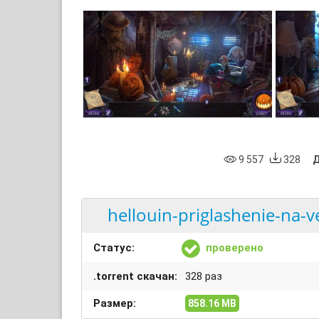
9 557
328
Д
hellouin-priglashenie-na-v
Статус:
проверено
.torrent скачан:
328 раз
Размер:
858.16 MB