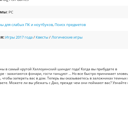
рмы
: PC
ы для слабых ПК и ноутбуков
,
Поиск предметов
я:
Игры 2017 года
/
Квесты
/
Логические игры
ы в самый крутой Хэллоуинский шиндиг года! Когда вы прибудете в
ре - зажигаются фонари, гости танцуют ... Но все быстро принимает злов
о, чтобы запереть вас в дом. Теперь вы оказываетесь в заложниках темных 
знаете. Можете ли вы убежать с Джо, прежде чем они поймают вас? Узнайте 