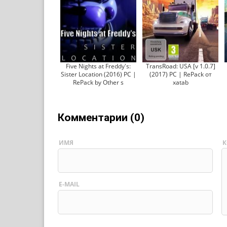
Five Nights at Freddy's:
TransRoad: USA [v 1.0.7]
Sister Location (2016) PC |
(2017) PC | RePack от
RePack by Other s
xatab
Комментарии (0)
ИМЯ
К
E-MAIL