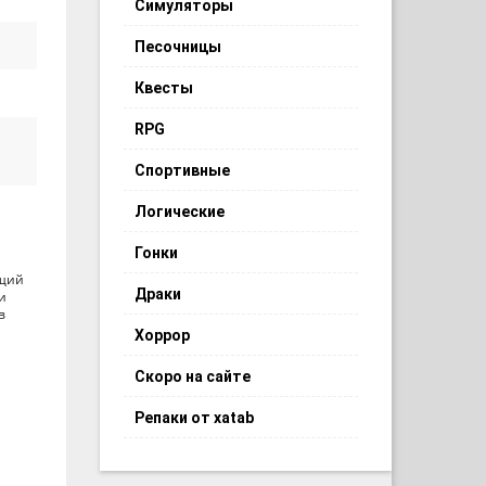
Симуляторы
Песочницы
Квесты
RPG
Спортивные
Логические
Гонки
ещий
Драки
и
в
Хоррор
Скоро на сайте
Репаки от xatab