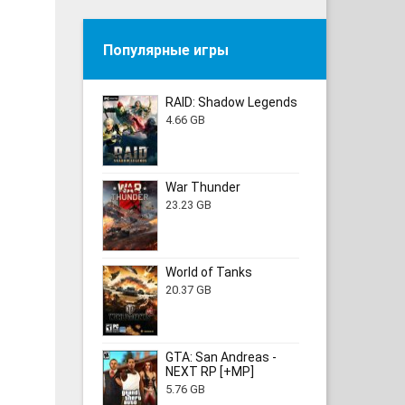
Популярные игры
RAID: Shadow Legends
4.66 GB
War Thunder
23.23 GB
World of Tanks
20.37 GB
GTA: San Andreas -
NEXT RP [+MP]
5.76 GB