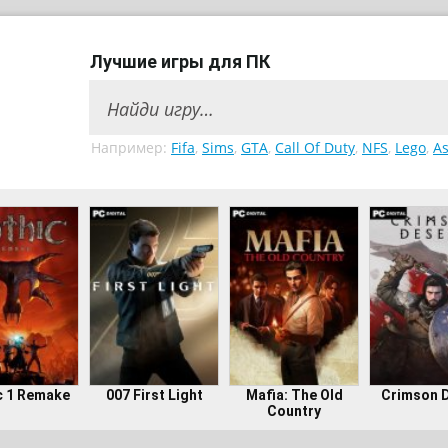
Лучшие игры для ПК
Например:
Fifa
,
Sims
,
GTA
,
Call Of Duty
,
NFS
,
Lego
,
As
c 1 Remake
007 First Light
Mafia: The Old
Crimson 
Country