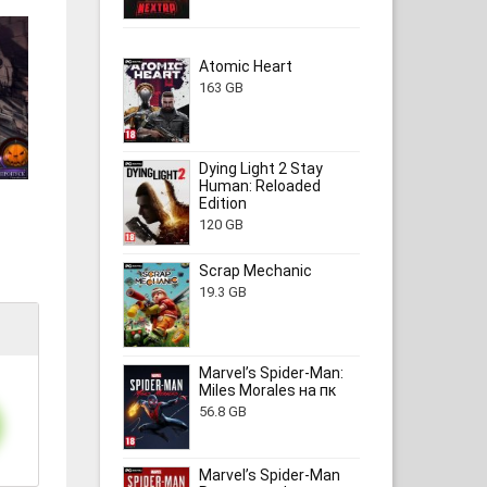
Atomic Heart
163 GB
Dying Light 2 Stay
Human: Reloaded
Edition
120 GB
Scrap Mechanic
19.3 GB
Marvel’s Spider-Man:
Miles Morales на пк
56.8 GB
Marvel’s Spider-Man