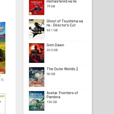
Remastered на пк
79 GB
Ghost of Tsushima на
пк - Director's Cut
65.1 GB
Grim Dawn
20.5 GB
The Outer Worlds 2
90 GB
:
17)
Avatar: Frontiers of
Pandora
136 GB