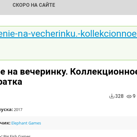
СКОРО НА САЙТЕ
enie-na-vecherinku.-kollekcionnoe
е на вечеринку. Коллекционно
ратка
328
9
уска:
2017
чик:
Elephant Games
:
Big Fish Games