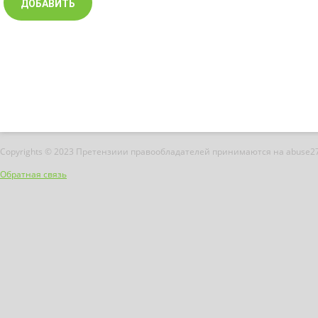
Copyrights © 2023 Претензиии правообладателей принимаются на abuse2
Обратная связь