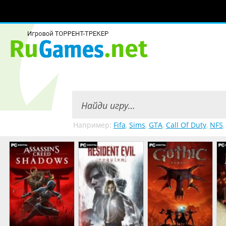
Например:
Fifa
,
Sims
,
GTA
,
Call Of Duty
,
NFS