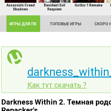
Assassin's Creed
Resident Evil
Gothic 1 Remake
Shadows
Requiem
ИГРЫ ДЛЯ ПК
ТОПОВЫЕ ИГРЫ
СКОРО 
DE
darkness_within_
2
Как тут скачать ?
Darkness Within 2. Темная родо
Repacker's