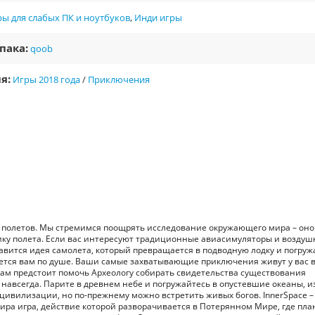
ы для слабых ПК и ноутбуков
,
Инди игры
пака:
qoob
я:
Игры 2018 года
/
Приключения
ы полетов. Мы стремимся поощрять исследование окружающего мира – оно
ику полета. Если вас интересуют традиционные авиасимуляторы и возду
нравится идея самолета, который превращается в подводную лодку и погруж
идется вам по душе. Ваши самые захватывающие приключения живут у вас 
ам предстоит помочь Археологу собирать свидетельства существования
навсегда. Парите в древнем небе и погружайтесь в опустевшие океаны, и
е цивилизации, но по-прежнему можно встретить живых богов. InnerSpace –
а игра, действие которой разворачивается в Потерянном Мире, где пла