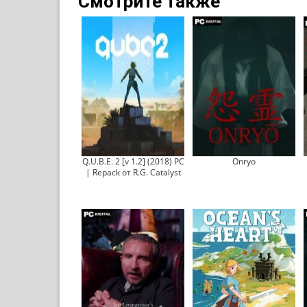
Смотрите также
Q.U.B.E. 2 [v 1.2] (2018) PC
Onryo
| Repack от R.G. Catalyst