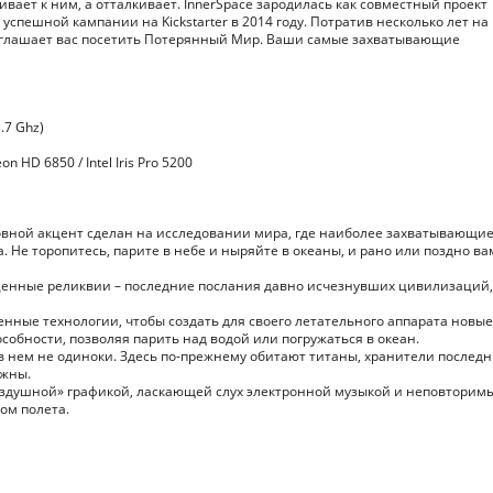
вает к ним, а отталкивает. InnerSpace зародилась как совместный проект
успешной кампании на Kickstarter в 2014 году. Потратив несколько лет на
приглашает вас посетить Потерянный Мир. Ваши самые захватывающие
.7 Ghz)
 HD 6850 / Intel Iris Pro 5200
новной акцент сделан на исследовании мира, где наиболее захватывающи
. Не торопитесь, парите в небе и ныряйте в океаны, и рано или поздно ва
сценные реликвии – последние послания давно исчезнувших цивилизаций,
енные технологии, чтобы создать для своего летательного аппарата новые
собности, позволяя парить над водой или погружаться в океан.
в нем не одиноки. Здесь по-прежнему обитают титаны, хранители последн
ожны.
«воздушной» графикой, ласкающей слух электронной музыкой и неповторим
ом полета.