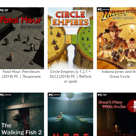
Fatal Hour: Petroleum
Circle Empires [v 1.2.1 +
Indiana Jones and th
(2018) PC | Лицензия
DLC] (2018) PC | RePack
Great Circle
от qoob