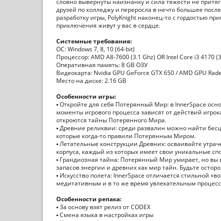
словно вывернуты наизнанку и сила тяжести не притяги
друзей по колледжу и переросла в нечто большее после 
разработку игры, PolyKnight наконец-то с гордостью 
приключения живут у вас в сердце.
Системные требования:
ОС: Windows 7, 8, 10 (64-bit)
Процессор: AMD A8-7600 (3.1 Ghz) OR Intel Core i3 4170 (3
Оперативная память: 8 GB ОЗУ
Видеокарта: Nvidia GPU GeForce GTX 650 / AMD GPU Radeon
Место на диске: 2.16 GB
Особенности игры:
▪ Откройте для себя Потерянный Мир: в InnerSpace ос
моменты игрового процесса зависят от действий игрока
откроются тайны Потерянного Мира.
▪ Древние реликвии: среди развалин можно найти бе
которые когда-то правили Потерянным Миром.
▪ Летательные конструкции Древних: осваивайте утрач
корпуса, каждый из которых имеет свои уникальные спо
▪ Грандиозная тайна: Потерянный Мир умирает, но вы 
запасов энергии и древних как мир тайн. Будьте остор
▪ Искусство полета: InnerSpace отличается стильной 
медитативным и в то же время увлекательным процесс
Особенности репака:
▪ За основу взят релиз от CODEX
▪ Смена языка в настройках игры