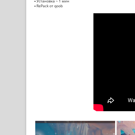
▪ Установка ~ 1 мин
▪ RePack от qoob