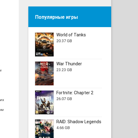
Популярные игры
World of Tanks
20.37 GB
War Thunder
е
м
23.23 GB
Fortnite: Chapter 2
26.07 GB
их
ым
RAID: Shadow Legends
4.66 GB