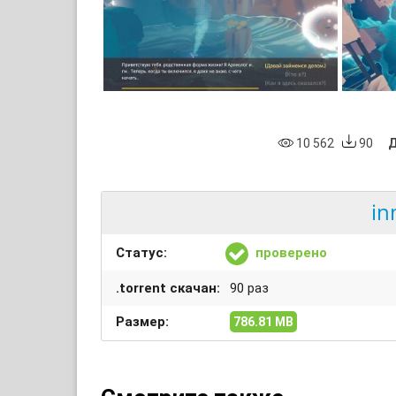
10 562
90
Д
in
Статус:
проверено
.torrent скачан:
90 раз
Размер:
786.81 MB