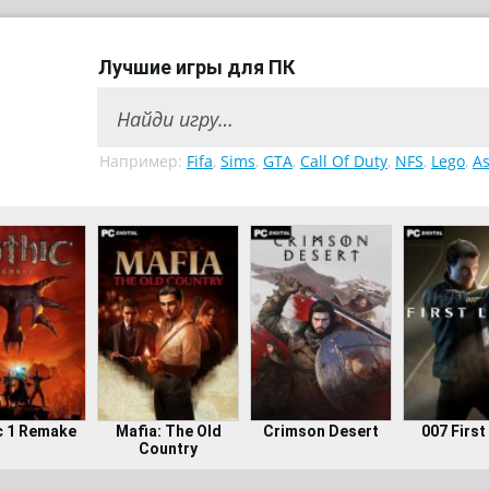
Лучшие игры для ПК
Например:
Fifa
,
Sims
,
GTA
,
Call Of Duty
,
NFS
,
Lego
,
As
c 1 Remake
Mafia: The Old
Crimson Desert
007 First
Country