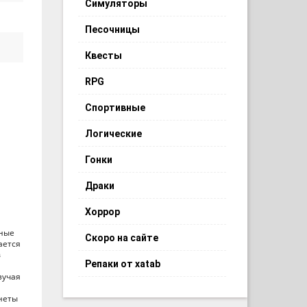
Симуляторы
Песочницы
Квесты
RPG
Спортивные
Логические
Гонки
Драки
Хоррор
шные
Скоро на сайте
ается
в
Репаки от xatab
зучая
неты