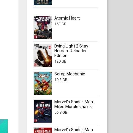
Atomic Heart
163 GB
Dying Light 2 Stay
Human: Reloaded
Edition
120 GB
Scrap Mechanic
19.3 GB
Marvel’s Spider-Man:
Miles Morales на пк
56.8 GB
Marvel’s Spider-Man