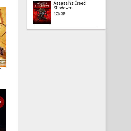
Assassin's Creed
Shadows
176 GB
e