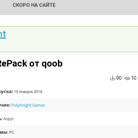
СКОРО НА САЙТЕ
nt
RePack от qoob
90
10
уска:
16 января 2018
чик:
PolyKnight Games
:
Aspyr
рмы
: PC