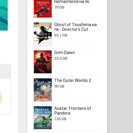
Remastered на пк
79 GB
Ghost of Tsushima на
пк - Director's Cut
65.1 GB
Grim Dawn
20.5 GB
The Outer Worlds 2
90 GB
Avatar: Frontiers of
Pandora
136 GB