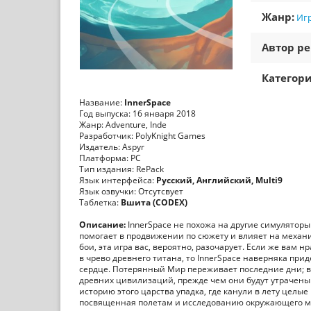
Жанр:
Игр
Автор ре
Категори
Название:
InnerSpace
Год выпуска: 16 января 2018
Жанр: Adventure, Inde
Разработчик: PolyKnight Games
Издатель: Aspyr
Платформа: PC
Тип издания: RePack
Язык интерфейса:
Русский, Английский, Multi9
Язык озвучки: Отсутсвует
Таблетка:
Вшита (CODEX)
Описание:
InnerSpace не похожа на другие симулятор
помогает в продвижении по сюжету и влияет на механ
бои, эта игра вас, вероятно, разочарует. Если же вам 
в чрево древнего титана, то InnerSpace наверняка пр
сердце. Потерянный Мир переживает последние дни; в
древних цивилизаций, прежде чем они будут утрачены 
историю этого царства упадка, где канули в лету целы
посвященная полетам и исследованию окружающего мир