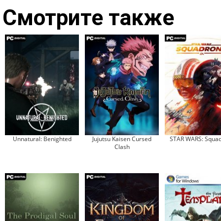
Смотрите также
Unnatural: Benighted
Jujutsu Kaisen Cursed
STAR WARS: Squa
Clash