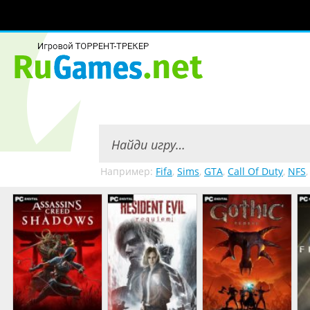
Например:
Fifa
,
Sims
,
GTA
,
Call Of Duty
,
NFS