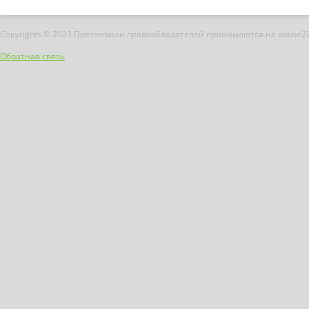
Copyrights © 2023 Претензиии правообладателей принимаются на abuse2
Обратная связь