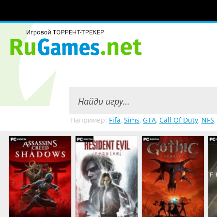
Например:
Fifa
,
Sims
,
GTA
,
Call Of Duty
,
NFS