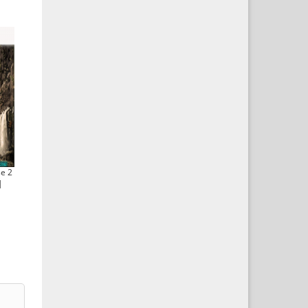
e 2
|