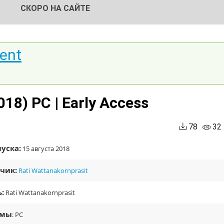
СКОРО НА САЙТЕ
rent
2018) PC | Early Access
78
32
уска:
15 августа 2018
чик:
Rati Wattanakornprasit
:
Rati Wattanakornprasit
рмы
: PC