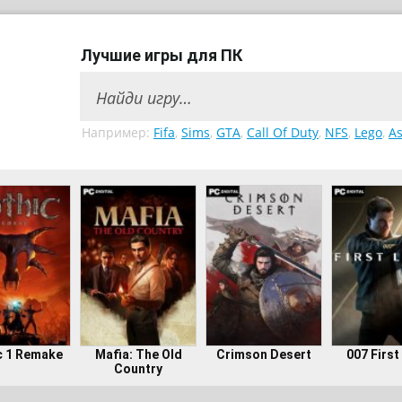
Лучшие игры для ПК
Например:
Fifa
,
Sims
,
GTA
,
Call Of Duty
,
NFS
,
Lego
,
As
c 1 Remake
Mafia: The Old
Crimson Desert
007 First
Country