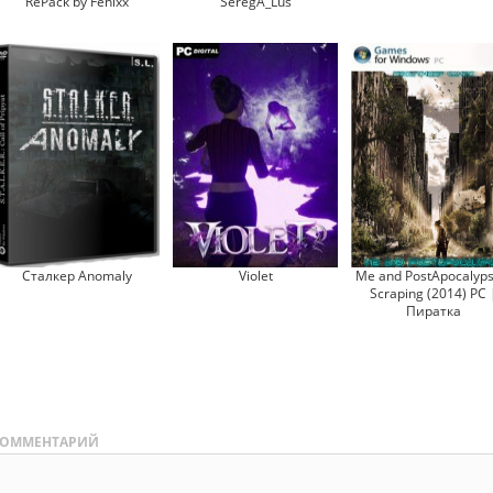
RePack by Fenixx
SeregA_Lus
Сталкер Anomaly
Violet
Me and PostApocalyps
Scraping (2014) PC 
Пиратка
ОММЕНТАРИЙ