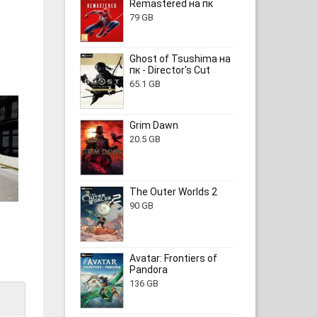
Remastered на пк
79 GB
Ghost of Tsushima на
пк - Director's Cut
65.1 GB
Grim Dawn
20.5 GB
The Outer Worlds 2
90 GB
Avatar: Frontiers of
Pandora
136 GB