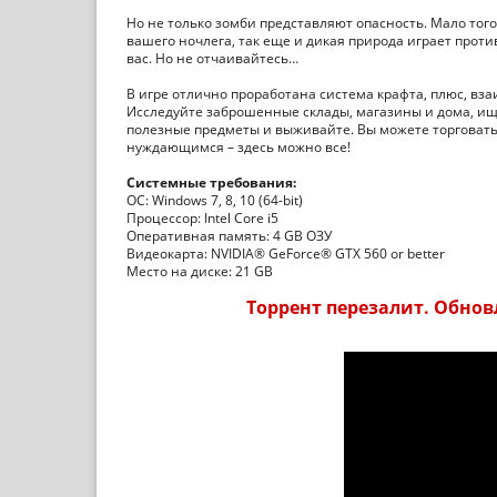
Но не только зомби представляют опасность. Мало тог
вашего ночлега, так еще и дикая природа играет против
вас. Но не отчаивайтесь…
В игре отлично проработана система крафта, плюс, вза
Исследуйте заброшенные склады, магазины и дома, ищи
полезные предметы и выживайте. Вы можете торговать,
нуждающимся – здесь можно все!
Системные требования:
ОС: Windows 7, 8, 10 (64-bit)
Процессор: Intel Core i5
Оперативная память: 4 GB ОЗУ
Видеокарта: NVIDIA® GeForce® GTX 560 or better
Место на диске: 21 GB
Торрент перезалит. Обновл