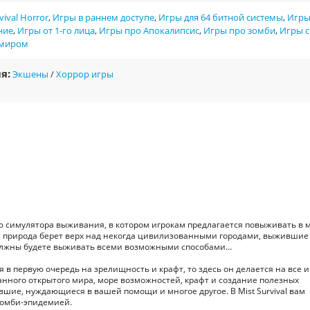
vival Horror
,
Игры в раннем доступе
,
Игры для 64 битной системы
,
Игр
ние
,
Игры от 1-го лица
,
Игры про Апокалипсис
,
Игры про зомби
,
Игры с
 миром
я:
Экшены
/
Хоррор игры
сью симулятора выживания, в котором игрокам предлагается повыживать в 
ая природа берет верх над некогда цивилизованными городами, выжившие
, должны будете выживать всеми возможными способами…
в первую очередь на зрелищность и крафт, то здесь он делается на все и
анного открытого мира, море возможностей, крафт и создание полезных
шие, нуждающиеся в вашей помощи и многое другое. В Mist Survival вам
зомби-эпидемией.