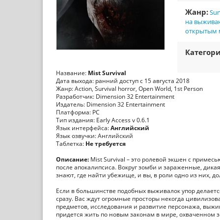
Жанр:
Sur
на выжива
открытым
Категори
Название:
Mist Survival
Дата выхода: ранний доступ с 15 августа 2018
Жанр: Action, Survival horror, Open World, 1st Person
Разработчик: Dimension 32 Entertainment
Издатель: Dimension 32 Entertainment
Платформа: PC
Тип издания: Early Access v 0.6.1
Язык интерфейса:
Английский
Язык озвучки: Английский
Таблетка:
Не требуется
Описание:
Mist Survival – это ролевой экшен с приме
после апокалипсиса. Вокруг зомби и зараженные, дик
знают, где найти убежище, и вы, в роли одно из них
Если в большинстве подобных выживалок упор делается 
сразу. Вас ждут огромные просторы некогда цивилизов
предметов, исследования и развитие персонажа, выжив
придется жить по новым законам в мире, охваченном 