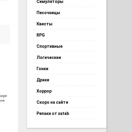
Симуляторы
ы
Песочницы
Квесты
RPG
Спортивные
Логические
Гонки
Драки
Хоррор
мире
 не
Скоро на сайте
Репаки от xatab