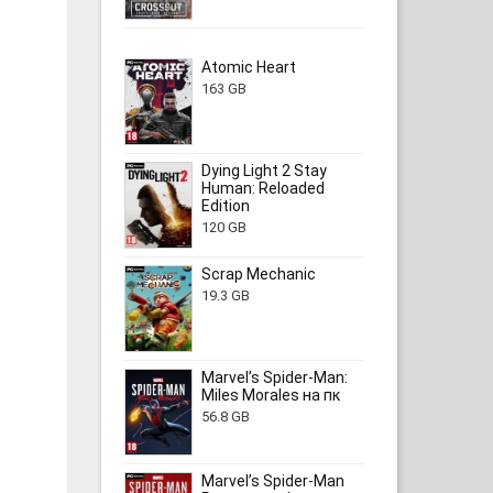
Atomic Heart
163 GB
Dying Light 2 Stay
Human: Reloaded
Edition
120 GB
Scrap Mechanic
19.3 GB
Marvel’s Spider-Man:
Miles Morales на пк
56.8 GB
Marvel’s Spider-Man