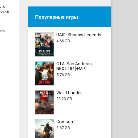
сто
ротив
Популярные игры
.
его
RAID: Shadow Legends
4.66 GB
GTA: San Andreas -
NEXT RP [+MP]
5.76 GB
War Thunder
23.23 GB
Crossout
3.67 GB