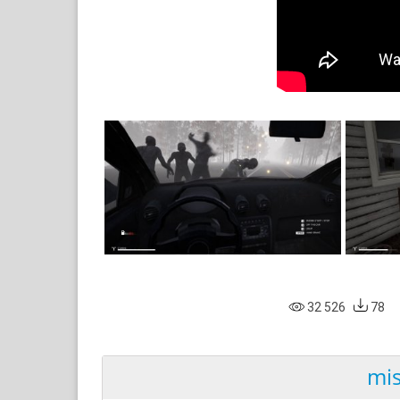
32 526
78
mis