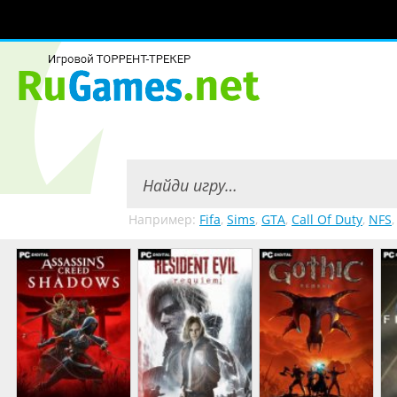
Например:
Fifa
,
Sims
,
GTA
,
Call Of Duty
,
NFS