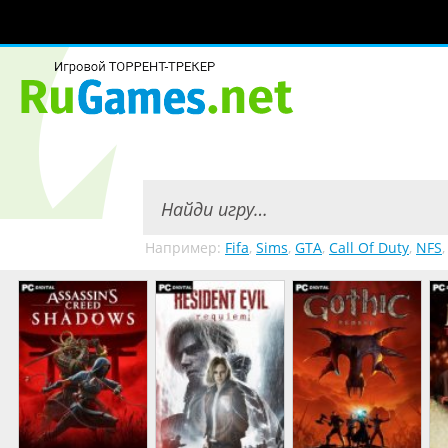
Например:
Fifa
,
Sims
,
GTA
,
Call Of Duty
,
NFS