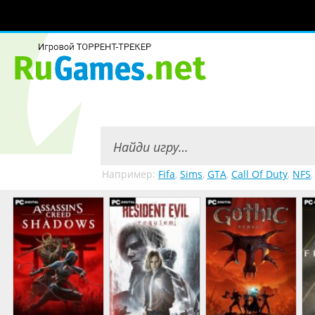
Например:
Fifa
,
Sims
,
GTA
,
Call Of Duty
,
NFS