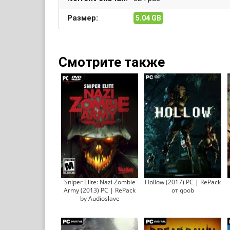
Размер:
5.04 GB
Смотрите также
Sniper Elite: Nazi Zombie
Hollow (2017) PC | RePack
Army (2013) PC | RePack
от qoob
by Audioslave