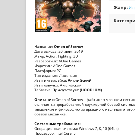
Жанр:
Игр
Категори
Название:
Omen of Sorrow
Дата выхода: 20 июня 2019
Жанр: Action, Fighting, 3D
Разработчик: AOne Games
Издатель: AOne Games
Платформа: PC
Тип издания: Лицензия
Язык интерфейса:
Английский
Язык озвучки: Английский
Таблетка:
Присутствует (HOODLUM)
Описание:
Omen of Sorrow – файтинг в мрачном сеттинг
отличается проработанной двухмерной боевой системо
мышление и философию из аркадного наследия этого 
боевой механике.
Системные требования:
Операционная система: Windows 7, 8, 10 (64bit)
Процессор: Intel Core i5