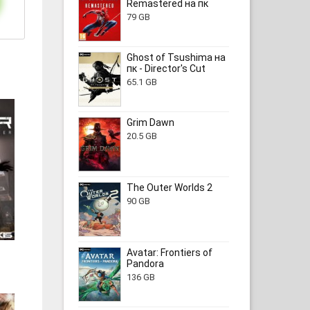
Remastered на пк
79 GB
Ghost of Tsushima на
пк - Director's Cut
65.1 GB
Grim Dawn
20.5 GB
The Outer Worlds 2
90 GB
Avatar: Frontiers of
|
Pandora
136 GB