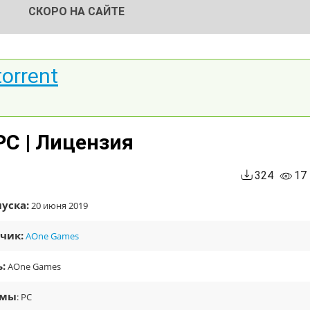
СКОРО НА САЙТЕ
orrent
PC | Лицензия
324
17
уска:
20 июня 2019
чик:
AOne Games
:
AOne Games
рмы
: PC