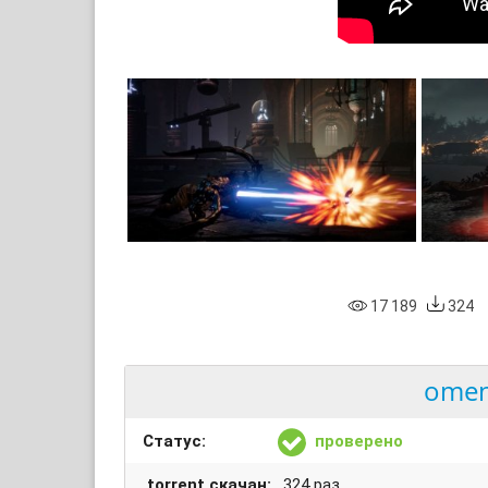
17 189
324
omen
Статус:
проверено
.torrent скачан:
324 раз