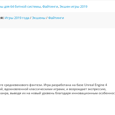
ы для 64 битной системы
,
Файтинги
,
Экшен игры 2019
я:
Игры 2019 года
/
Экшены
/
Файтинги
е средневекового фэнтези. Игра разработана на базе Unreal Engine 4
й, вдохновленной классическими играми, и возрождает экспрессию,
жанра, выводя их на новый уровень благодаря инновационным особеннос