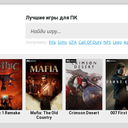
Лучшие игры для ПК
Например:
Fifa
,
Sims
,
GTA
,
Call Of Duty
,
NFS
,
Lego
,
As
c 1 Remake
Mafia: The Old
Crimson Desert
007 First
Country