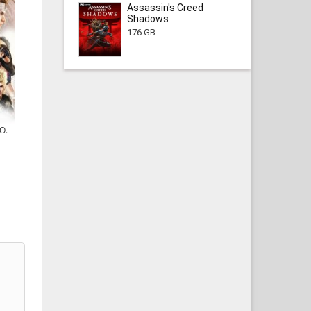
Assassin's Creed
Shadows
176 GB
.O.