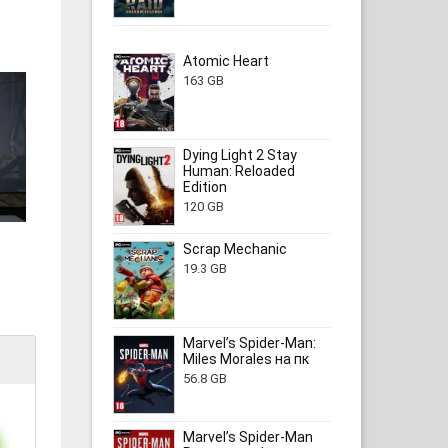
Atomic Heart
163 GB
Dying Light 2 Stay
Human: Reloaded
Edition
120 GB
Scrap Mechanic
19.3 GB
Marvel’s Spider-Man:
Miles Morales на пк
56.8 GB
Marvel’s Spider-Man