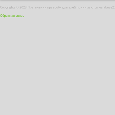
Copyrights © 2023 Претензиии правообладателей принимаются на abuse2
Обратная связь