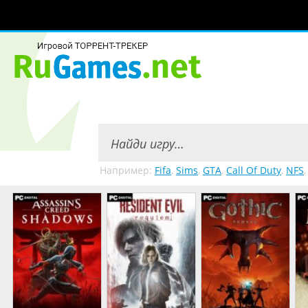
Например:
Fifa
,
Sims
,
GTA
,
Call Of Duty
,
NFS