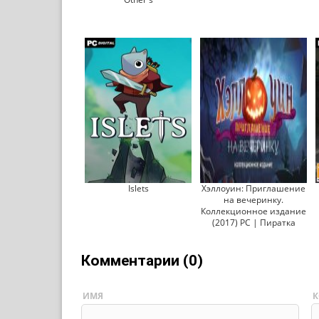
Islets
Хэллоуин: Приглашение
на вечеринку.
Коллекционное издание
(2017) PC | Пиратка
Комментарии (0)
ИМЯ
К