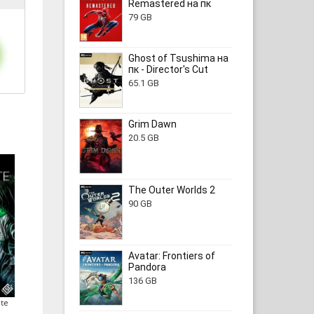
Remastered на пк
79 GB
Ghost of Tsushima на
пк - Director's Cut
65.1 GB
Grim Dawn
20.5 GB
The Outer Worlds 2
90 GB
Avatar: Frontiers of
Pandora
136 GB
te