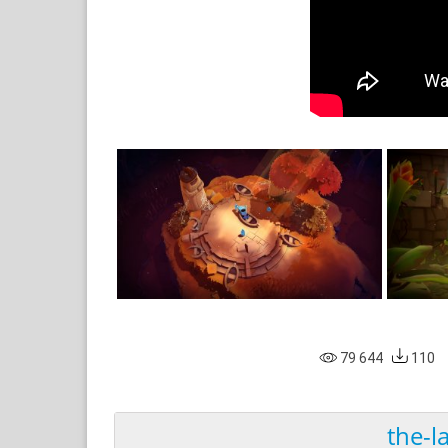
79 644
110
the-l