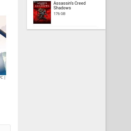
Assassin's Creed
Shadows
176 GB
PC |