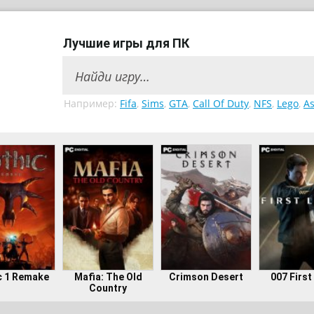
Лучшие игры для ПК
Например:
Fifa
,
Sims
,
GTA
,
Call Of Duty
,
NFS
,
Lego
,
As
c 1 Remake
Mafia: The Old
Crimson Desert
007 First
Country