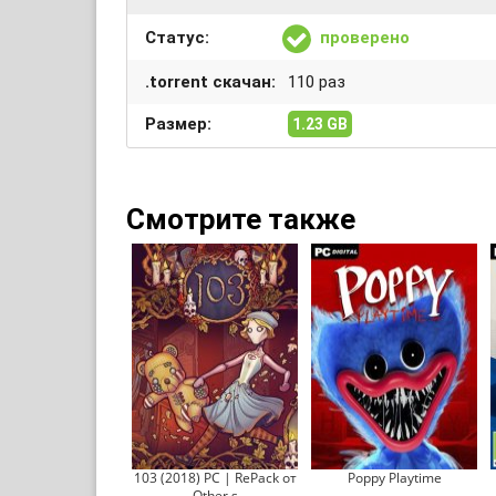
Статус:
проверено
.torrent скачан:
110 раз
Размер:
1.23 GB
Смотрите также
103 (2018) PC | RePack от
Poppy Playtime
Other s