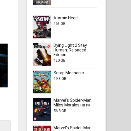
Atomic Heart
163 GB
Dying Light 2 Stay
Human: Reloaded
Edition
120 GB
Scrap Mechanic
19.3 GB
Marvel’s Spider-Man:
Miles Morales на пк
56.8 GB
Marvel’s Spider-Man