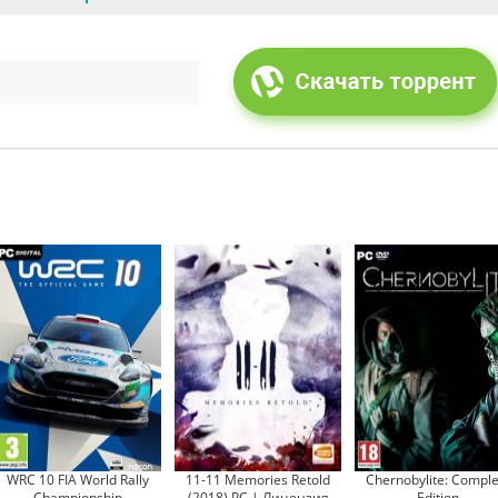
WRC 10 FIA World Rally
11-11 Memories Retold
Chernobylite: Comple
Championship
(2018) PC | Лицензия
Edition