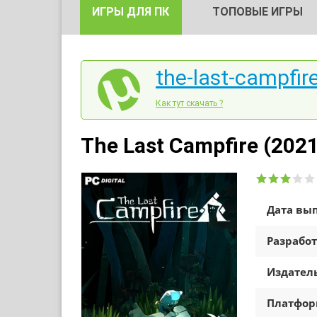
ИГРЫ ДЛЯ ПК
ТОПОВЫЕ ИГРЫ
the-last-campfire
Как тут скачать ?
The Last Campfire (202
Дата вып
Разработ
Издатель
Платфо