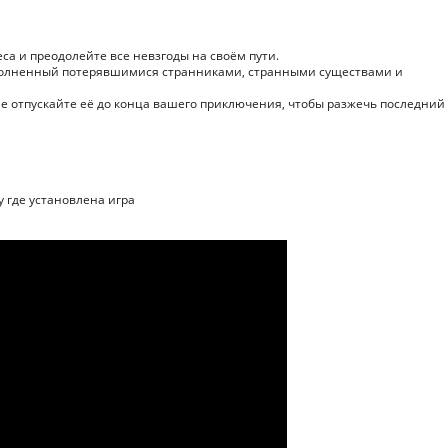
а и преодолейте все невзгоды на своём пути.
аполненный потерявшимися странниками, странными существами и
отпускайте её до конца вашего приключения, чтобы разжечь последний
ку где установлена игра