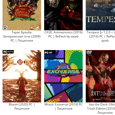
Тарас Бульба.
CASE: Animatronics (2016)
Tempest [v 1.2.0 + 
Запорожская сечь (2009)
PC | RePack by xatab
(2016) PC | RePac
PC | Лицензия
qoob
Bloom (2020) PC |
Wrack: Exoverse (2019) PC
Into the Dark: Ult
Лицензия
| Лицензия
Trash Edition (2014
Лицензия