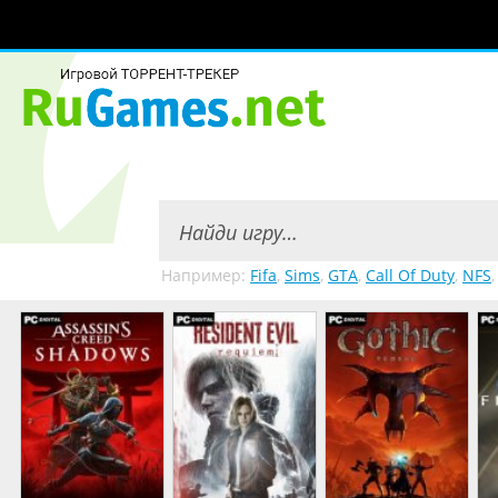
Например:
Fifa
,
Sims
,
GTA
,
Call Of Duty
,
NFS