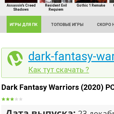
Assassin's Creed
Resident Evil
Gothic 1 Remake
Shadows
Requiem
ИГРЫ ДЛЯ ПК
ТОПОВЫЕ ИГРЫ
СКОРО 
dark-fantasy-war
DE
Как тут скачать ?
2
Dark Fantasy Warriors (2020) P
Дата выпуска:
23 декаб