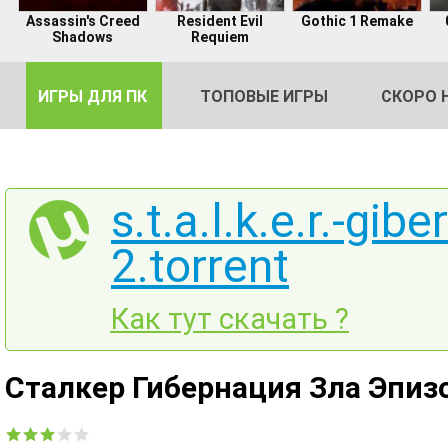
Assassin's Creed
Resident Evil
Gothic 1 Remake
Shadows
Requiem
ИГРЫ ДЛЯ ПК
ТОПОВЫЕ ИГРЫ
СКОРО 
s.t.a.l.k.e.r.-gib
2.torrent
DE
2
Как тут скачать ?
Сталкер Гибернация Зла Эпиз