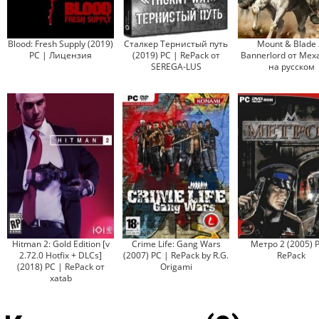
Blood: Fresh Supply (2019)
Сталкер Тернистый путь
Mount & Blade 
PC | Лицензия
(2019) PC | RePack от
Bannerlord от Мех
SEREGA-LUS
на русском
Hitman 2: Gold Edition [v
Crime Life: Gang Wars
Метро 2 (2005) 
2.72.0 Hotfix + DLCs]
(2007) PC | RePack by R.G.
RePack
(2018) PC | RePack от
Origami
xatab