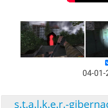
04-01
s.t.a.l.k.e.r.-gibern