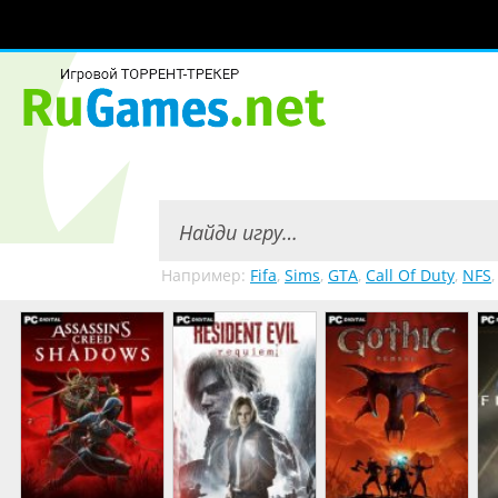
Например:
Fifa
,
Sims
,
GTA
,
Call Of Duty
,
NFS