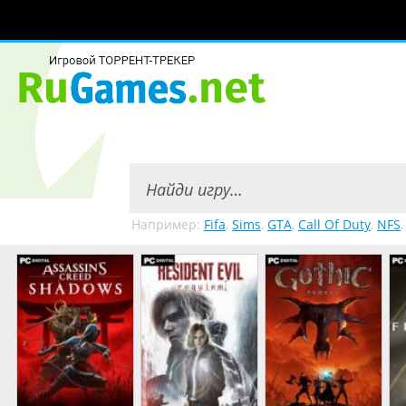
Например:
Fifa
,
Sims
,
GTA
,
Call Of Duty
,
NFS