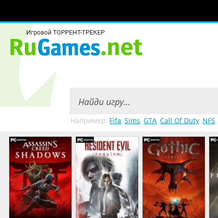
Например:
Fifa
,
Sims
,
GTA
,
Call Of Duty
,
NFS