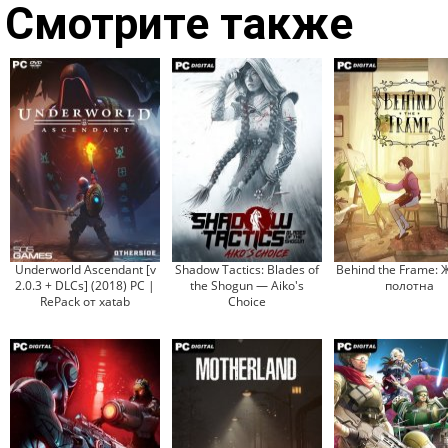
Смотрите также
Underworld Ascendant [v
Shadow Tactics: Blades of
Behind the Frame:
2.0.3 + DLCs] (2018) PC |
the Shogun — Aiko's
полотна
RePack от xatab
Choice