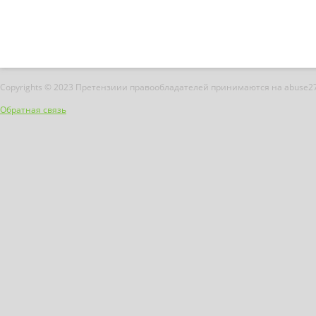
Copyrights © 2023 Претензиии правообладателей принимаются на abuse2
Обратная связь