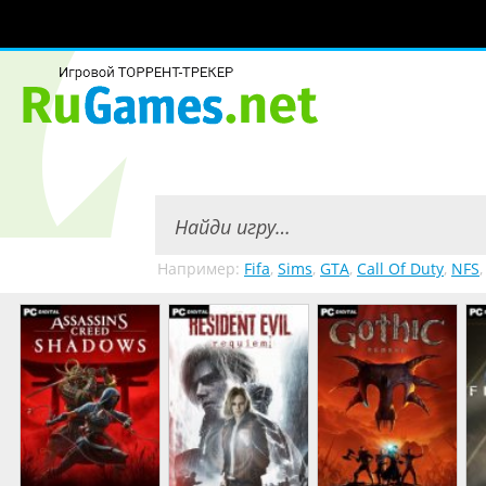
Например:
Fifa
,
Sims
,
GTA
,
Call Of Duty
,
NFS