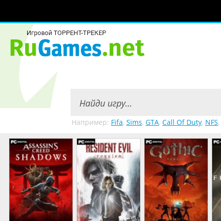
Например:
Fifa
,
Sims
,
GTA
,
Call Of Duty
,
NFS