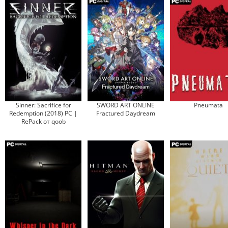
Sinner: Sacrifice for
SWORD ART ONLINE
Pneumata
Redemption (2018) PC |
Fractured Daydream
RePack от qoob