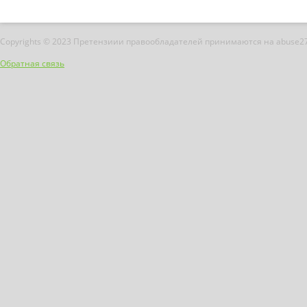
Copyrights © 2023 Претензиии правообладателей принимаются на abuse2
Обратная связь