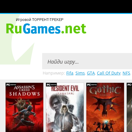
Например:
Fifa
,
Sims
,
GTA
,
Call Of Duty
,
NFS