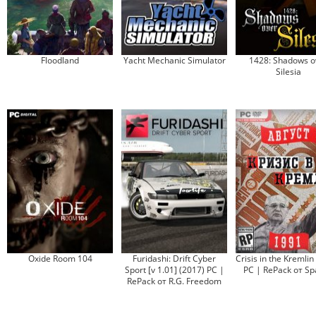
Floodland
Yacht Mechanic Simulator
1428: Shadows o
Silesia
Oxide Room 104
Furidashi: Drift Cyber
Crisis in the Kremlin
Sport [v 1.01] (2017) PC |
PC | RePack от S
RePack от R.G. Freedom