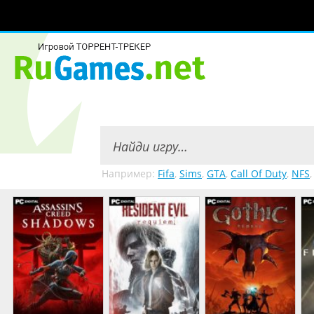
Например:
Fifa
,
Sims
,
GTA
,
Call Of Duty
,
NFS