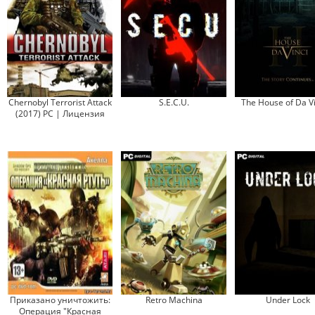
Chernobyl Terrorist Attack
S.E.C.U.
The House of Da Vi
(2017) PC | Лицензия
Приказано уничтожить:
Retro Machina
Under Lock
Операция "Красная