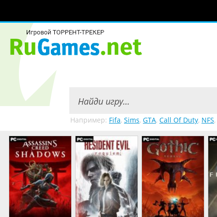
Например:
Fifa
,
Sims
,
GTA
,
Call Of Duty
,
NFS