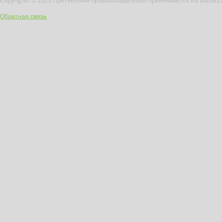
Copyrights © 2023 Претензиии правообладателей принимаются на abuse2
Обратная связь