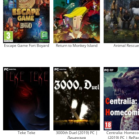
Escape Game Fort Boyard
Return to Monkey Island
Animal Rescue
Teke Teke
3000th Duel (2019) PC |
Centralia: Homec
Лицензия
(2019) PC | RePac