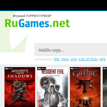
Например:
Fifa
,
Sims
,
GTA
,
Call Of Duty
,
NFS