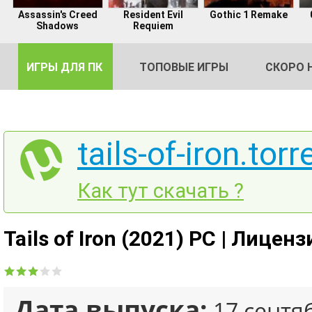
Assassin's Creed
Resident Evil
Gothic 1 Remake
Shadows
Requiem
ИГРЫ ДЛЯ ПК
ТОПОВЫЕ ИГРЫ
СКОРО 
tails-of-iron.torr
DE
Как тут скачать ?
2
Tails of Iron (2021) PC | Лиценз
Дата выпуска:
17 сентя