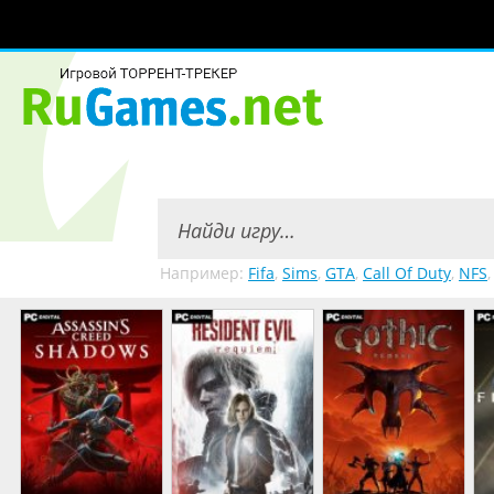
Например:
Fifa
,
Sims
,
GTA
,
Call Of Duty
,
NFS