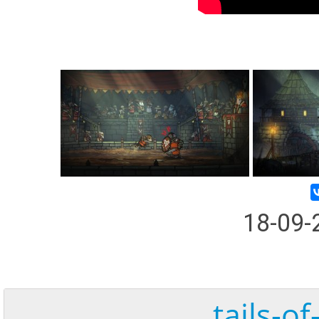
18-09
tails-of