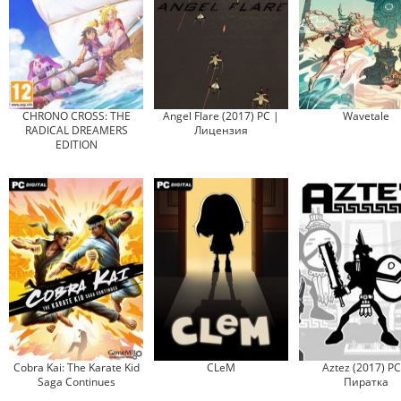
CHRONO CROSS: THE
Angel Flare (2017) PC |
Wavetale
RADICAL DREAMERS
Лицензия
EDITION
Cobra Kai: The Karate Kid
CLeM
Aztez (2017) PC
Saga Continues
Пиратка