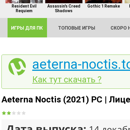
Resident Evil
Assassin's Creed
Gothic 1 Remake
Requiem
Shadows
ИГРЫ ДЛЯ ПК
ТОПОВЫЕ ИГРЫ
СКОРО 
aeterna-noctis.t
DE
Как тут скачать ?
2
Aeterna Noctis (2021) PC | Лиц
Дата выпуска:
14 декаб