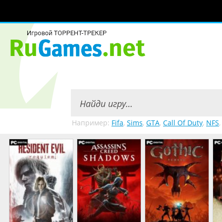
Например:
Fifa
,
Sims
,
GTA
,
Call Of Duty
,
NFS