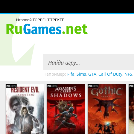
Например:
Fifa
,
Sims
,
GTA
,
Call Of Duty
,
NFS