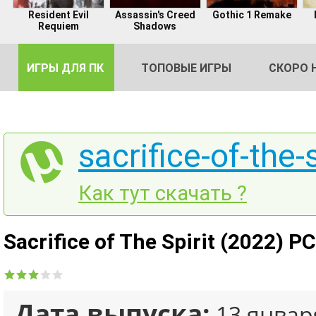
Resident Evil
Assassin's Creed
Gothic 1 Remake
Requiem
Shadows
ИГРЫ ДЛЯ ПК
ТОПОВЫЕ ИГРЫ
СКОРО 
sacrifice-of-the-s
DE
Как тут скачать ?
2
Sacrifice of The Spirit (2022) P
Дата выпуска:
13 январ