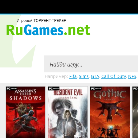
Например:
Fifa
,
Sims
,
GTA
,
Call Of Duty
,
NFS