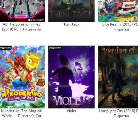
AI: The Somnium Files
TurnTack
Juicy Realm (2018) PC
(2019) PC | Лицензия
Пиратка
Nikoderiko: The Magical
Violet
Lamplight City (2018) 
World — Director’s Cut
Пиратка