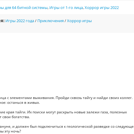
ы для 64 битной системы
,
Игры от 1-го лица
,
Хоррор игры 2022
я:
Игры 2022 года
/
Приключения
/
Хоррор игры
ица с элементами выживания. Пройди сквозь тайгу и найди своих коллег.
ное: останься в живых.
ие края тайги. Их поиски могут раскрыть новые залежи газа, полезных
т свои богатства.
кануне, и должен был подключиться к геологической разведке со следующе
вы эту ночь?