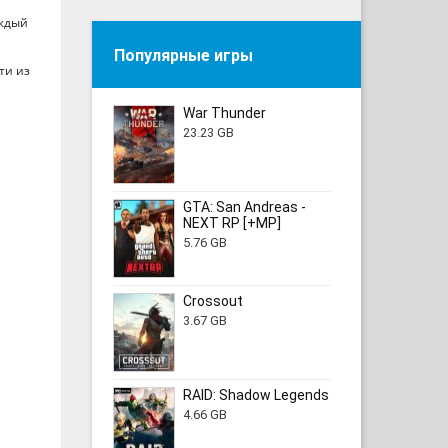
аждый
Популярные игры
ти из
War Thunder
23.23 GB
GTA: San Andreas -
NEXT RP [+MP]
5.76 GB
Crossout
3.67 GB
RAID: Shadow Legends
4.66 GB