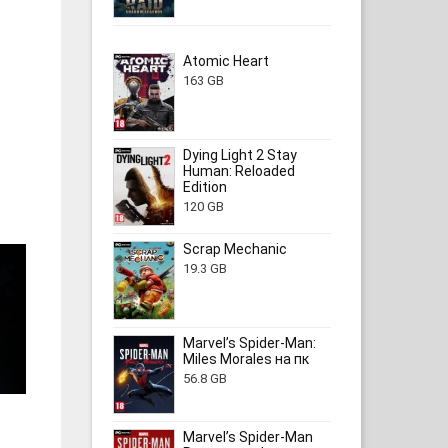
Atomic Heart
163 GB
Dying Light 2 Stay
Human: Reloaded
Edition
120 GB
Scrap Mechanic
19.3 GB
Marvel’s Spider-Man:
Miles Morales на пк
56.8 GB
Marvel’s Spider-Man