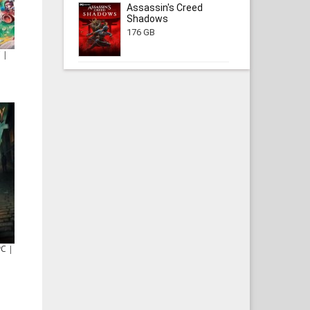
Assassin's Creed
Shadows
176 GB
 |
PC |