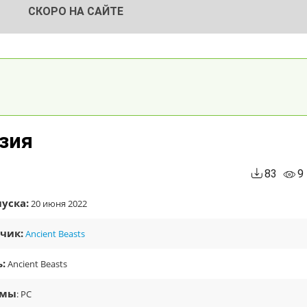
СКОРО НА САЙТЕ
нзия
83
9
уска:
20 июня 2022
чик:
Ancient Beasts
:
Ancient Beasts
рмы
: PC