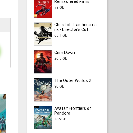
Remastered на пк
79 GB
Ghost of Tsushima на
пк - Director's Cut
65.1 GB
Grim Dawn
20.5 GB
The Outer Worlds 2
90 GB
Avatar: Frontiers of
Pandora
136 GB