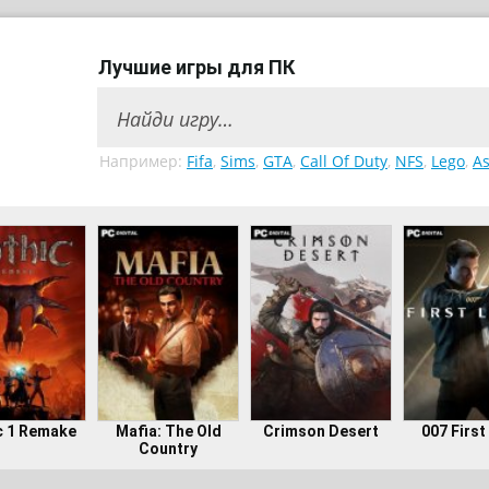
Лучшие игры для ПК
Например:
Fifa
,
Sims
,
GTA
,
Call Of Duty
,
NFS
,
Lego
,
As
c 1 Remake
Mafia: The Old
Crimson Desert
007 First
Country