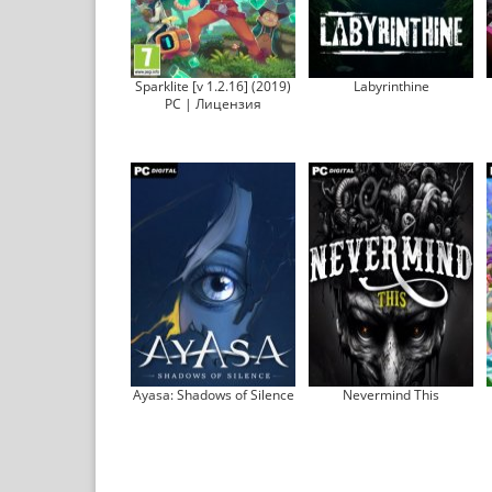
Sparklite [v 1.2.16] (2019)
Labyrinthine
PC | Лицензия
Ayasa: Shadows of Silence
Nevermind This