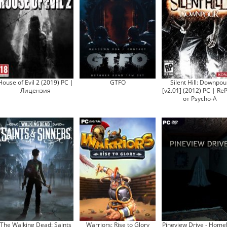
House of Evil 2 (2019) PC |
GTFO
Silent Hill: Downpou
Лицензия
[v2.01] (2012) PC | Re
от Psycho-A
The Walking Dead: Saints
Warriors: Rise to Glory
Pineview Drive - Home