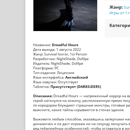
Жанр:
Sur
Игры от 1-
Категори
Название:
Dreadful Hours
Дата выхода: 1 августа 2022
Жанр: Survival horror, 1st Person
Разработчик: NightShade, Dofilpe
Издатель: NightShade, Dofilpe
Платформа: PC
Тип издания: Лицензия
Язык интерфейса:
Английский
Язык озвучки: Отсутствует
Таблетка:
Присутствует (DARKSiDERS)
Описание:
Dreadful Hours — напряженный хоррор на в
герой наткнулся на хижину, расположенную прямо пос
по коридорам блуждают страшные монстры, готовые ра
выясните, какие тайны скрываются в стенах здания.
Выживите любым способом, оказавшись запертыми нае
динамичен и не даст игрокам ни на секунду заскучать
ряд геймплейных особенностей, чтобы оставаться в ж