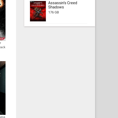
Assassin's Creed
Shadows
176 GB
r
Pack
less