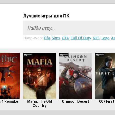
Лучшие игры для ПК
Например:
Fifa
,
Sims
,
GTA
,
Call Of Duty
,
NFS
,
Lego
,
As
c 1 Remake
Mafia: The Old
Crimson Desert
007 First
Country