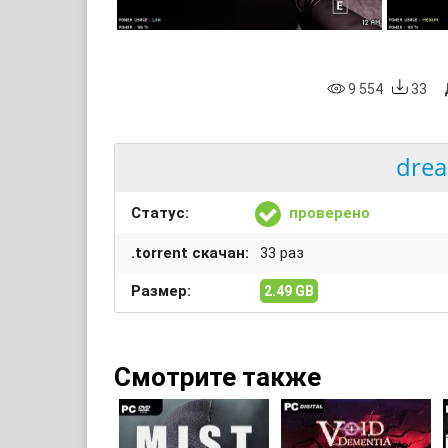
9 554
33
drea
Статус:
проверено
.torrent скачан:
33 раз
Размер:
2.49 GB
Смотрите также