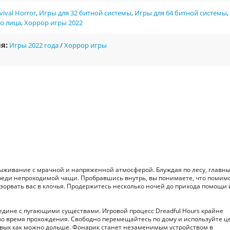
vival Horror
,
Игры для 32 битной системы
,
Игры для 64 битной системы
,
го лица
,
Хоррор игры 2022
я:
Игры 2022 года
/
Хоррор игры
ыживание с мрачной и напряженной атмосферой. Блуждая по лесу, главн
реди непроходимой чащи. Пробравшись внутрь, вы понимаете, что помимо
зорвать вас в клочья. Продержитесь несколько ночей до прихода помощи 
дине с пугающими существами. Игровой процесс Dreadful Hours крайне
 во время прохождения. Свободно перемещайтесь по дому и используйте 
ивых как можно дольше. Фонарик станет незаменимым устройством в