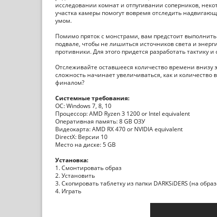
исследовании комнат и отпугивании соперников, неко
участка камеры помогут вовремя отследить надвигающу
умом.
Помимо пряток с монстрами, вам предстоит выполнить 
подвале, чтобы не лишиться источников света и энерг
противники. Для этого придется разработать тактику 
Отслеживайте оставшееся количество времени внизу э
сложность начинает увеличиваться, как и количество в
финалом?
Системные требования:
ОС: Windows 7, 8, 10
Процессор: AMD Ryzen 3 1200 or Intel equivalent
Оперативная память: 8 GB ОЗУ
Видеокарта: AMD RX 470 or NVIDIA equivalent
DirectX: Версии 10
Место на диске: 5 GB
Установка:
1. Смонтировать образ
2. Установить
3. Скопировать таблетку из папки DARKSiDERS (на образ
4. Играть