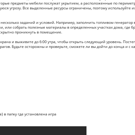
торые предметы мебели послужат укрытием, а расположенные по перимет
юся угрозу. Все выделенные ресурсы ограничены, поэтому используйте их
несколько заданий и условий. Например, заполнить топливом генератор 
ии, или собрать полезные материалы в определенных участках дома, где б
и скрытно проникнуть в помещение.
крана и выживите до 6:00 утра, чтобы открыть следующий уровень. Посте
рагов. Будьте осторожны и проверьте, сможете ли вы дойти до конца и с к
е) в папку где установлена игра