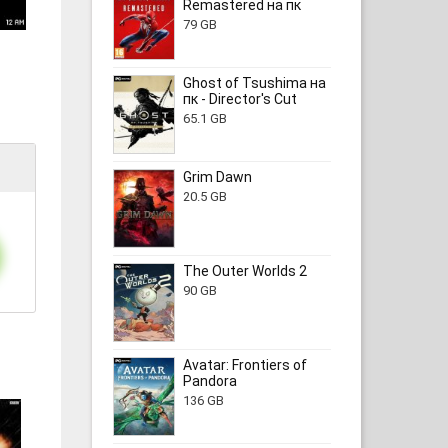
Remastered на пк
79 GB
Ghost of Tsushima на
пк - Director's Cut
65.1 GB
Grim Dawn
20.5 GB
The Outer Worlds 2
90 GB
Avatar: Frontiers of
Pandora
136 GB