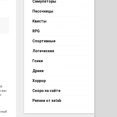
Симуляторы
Песочницы
Квесты
RPG
Спортивные
Логические
Гонки
Драки
Хоррор
ый
 вас
Скоро на сайте
и
Репаки от xatab
целый