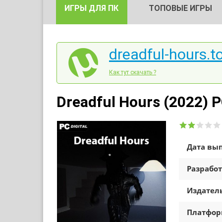
ИГРЫ ДЛЯ ПК
ТОПОВЫЕ ИГРЫ
dreadful-hours.t
Как тут скачать ?
Dreadful Hours (2022) 
Дата вып
Разработ
Издатель
Платфо