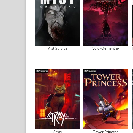
Mist Survival
Void -Dementia-
Stray
Tower Princess