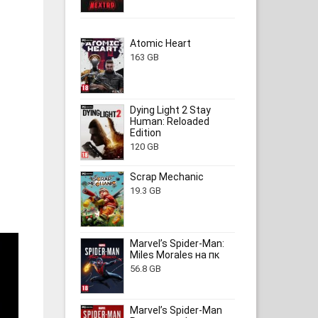
Atomic Heart
163 GB
Dying Light 2 Stay
Human: Reloaded
Edition
120 GB
Scrap Mechanic
19.3 GB
Marvel’s Spider-Man:
Miles Morales на пк
56.8 GB
Marvel’s Spider-Man