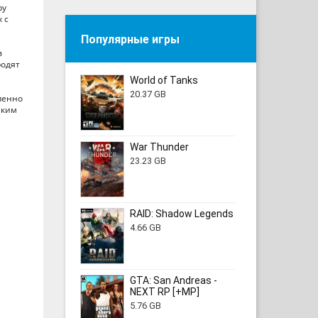
ру
 с
Популярные игры
в
родят
World of Tanks
20.37 GB
пенно
аким
War Thunder
23.23 GB
RAID: Shadow Legends
4.66 GB
GTA: San Andreas -
NEXT RP [+MP]
5.76 GB