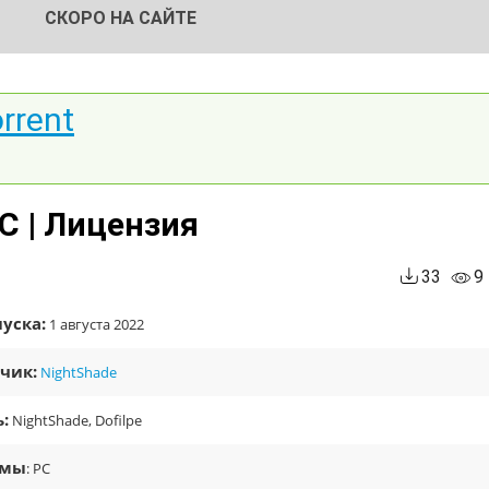
СКОРО НА САЙТЕ
orrent
PC | Лицензия
33
9
уска:
1 августа 2022
чик:
NightShade
:
NightShade, Dofilpe
рмы
: PC