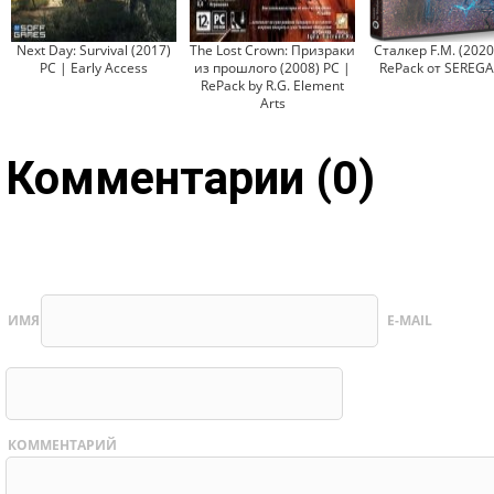
Next Day: Survival (2017)
The Lost Crown: Призраки
Сталкер F.M. (2020
PC | Early Access
из прошлого (2008) PC |
RePack от SEREGA
RePack by R.G. Element
Arts
Комментарии (0)
ИМЯ
E-MAIL
КОММЕНТАРИЙ