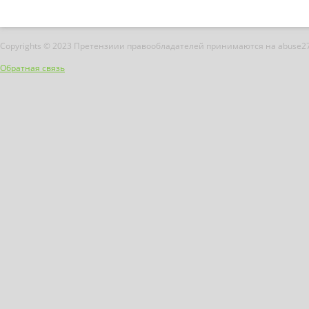
Copyrights © 2023 Претензиии правообладателей принимаются на abuse2
Обратная связь