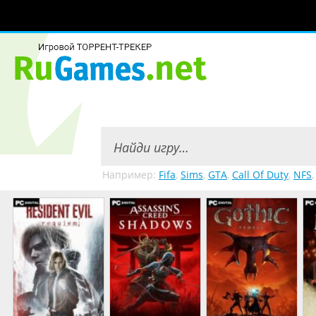
Например:
Fifa
,
Sims
,
GTA
,
Call Of Duty
,
NFS