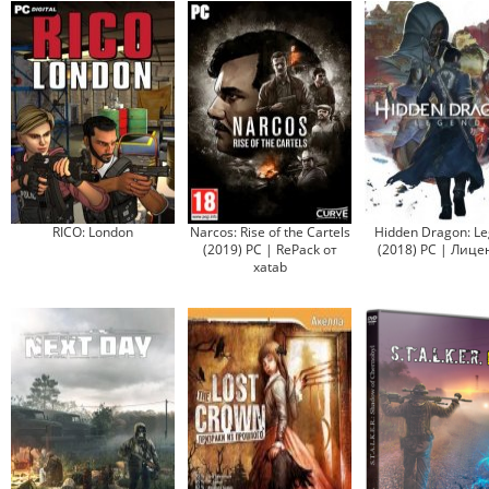
RICO: London
Narcos: Rise of the Cartels
Hidden Dragon: L
(2019) PC | RePack от
(2018) PC | Лице
xatab