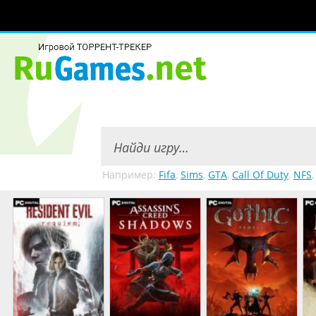
Например:
Fifa
,
Sims
,
GTA
,
Call Of Duty
,
NFS