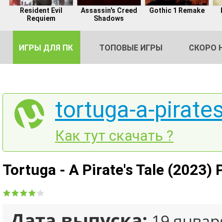
Resident Evil
Assassin's Creed
Gothic 1 Remake
Requiem
Shadows
ИГРЫ ДЛЯ ПК
ТОПОВЫЕ ИГРЫ
СКОРО 
tortuga-a-pirates
DE
Как тут скачать ?
2
Tortuga - A Pirate's Tale (2023)
Дата выпуска:
19 январ