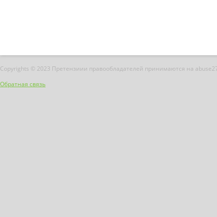
Copyrights © 2023 Претензиии правообладателей принимаются на abuse2
Обратная связь