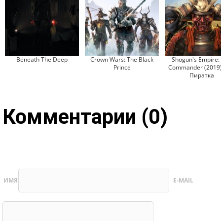
Beneath The Deep
Crown Wars: The Black
Shogun's Empire:
Prince
Commander (2019)
Пиратка
Комментарии (0)
ИМЯ
E-MAIL