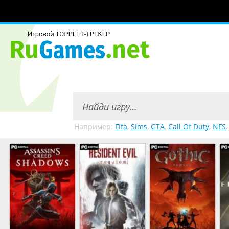
Например:
Fifa
,
Sims
,
GTA
,
Call Of Duty
,
NFS