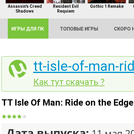
Assassin's Creed
Resident Evil
Gothic 1 Remake
Shadows
Requiem
ИГРЫ ДЛЯ ПК
ТОПОВЫЕ ИГРЫ
СКОРО 
tt-isle-of-man-ri
DE
Как тут скачать ?
2
TT Isle Of Man: Ride on the Edg
Дата выпуска:
11 мая 2