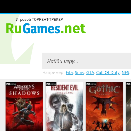
Например:
Fifa
,
Sims
,
GTA
,
Call Of Duty
,
NFS