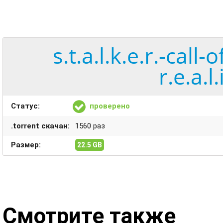
s.t.a.l.k.e.r.-call
r.e.a.l
Статус:
проверено
.torrent скачан:
1560 раз
Размер:
22.5 GB
Смотрите также