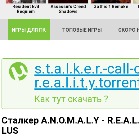
Resident Evil
Assassin's Creed
Gothic 1 Remake
Requiem
Shadows
ИГРЫ ДЛЯ ПК
ТОПОВЫЕ ИГРЫ
СКОРО 
s.t.a.l.k.e.r.-call
r.e.a.l.i.t.y.torren
DE
2
Как тут скачать ?
Сталкер A.N.O.M.A.L.Y - R.E.A.L
LUS