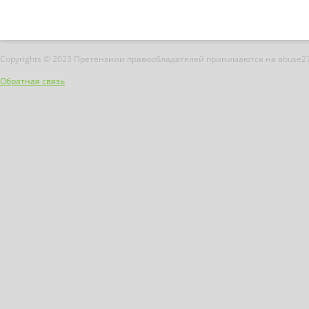
Copyrights © 2023 Претензиии правообладателей принимаются на abuse2
Обратная связь