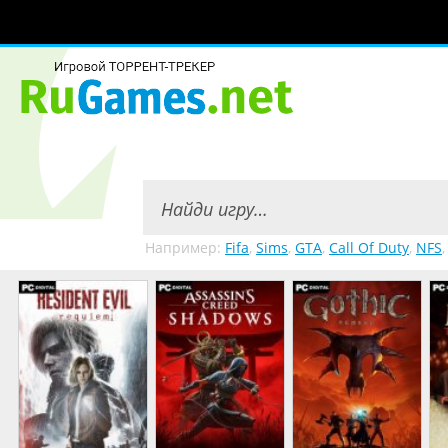
Например:
Fifa
,
Sims
,
GTA
,
Call Of Duty
,
NFS