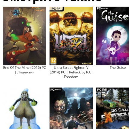
End Of The Mine (2016) PC
Ultra Street Fighter IV
The Guise
| Лицензия
(2014) PC | RePack by R.G.
Freedom