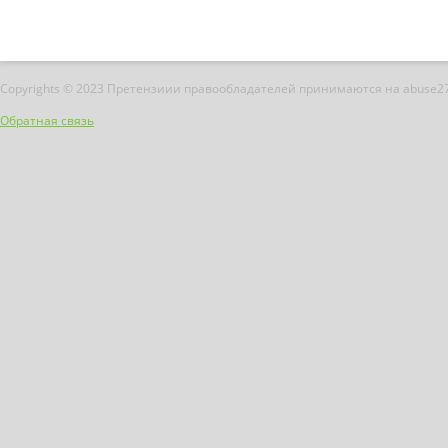
Copyrights © 2023 Претензиии правообладателей принимаются на abuse2
Обратная связь