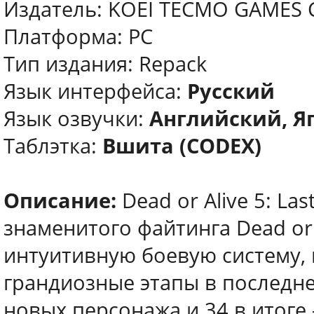
Издатель: KOEI TECMO GAMES C
Платформа: PC
Тип издания: Repack
Язык интерфейса:
Русский
Язык озвучки:
Английский, Я
Таблэтка:
Вшита (CODEX)
Описание:
Dead or Alive 5: L
знаменитого файтинга Dead or 
интуитивную боевую систему,
грандиозные этапы в последней
новых персонажа и 34 в итоге