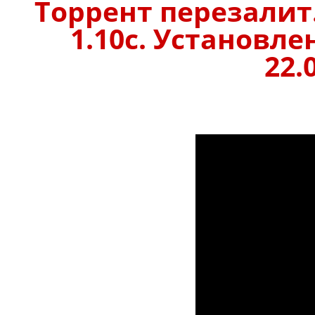
Торрент перезалит
1.10с. Установле
22.