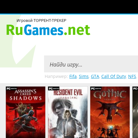
Например:
Fifa
,
Sims
,
GTA
,
Call Of Duty
,
NFS