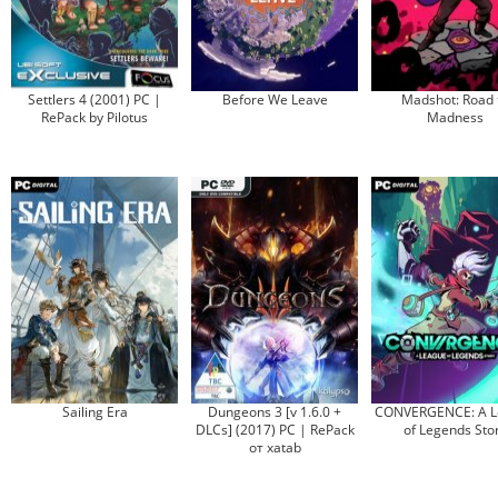
Settlers 4 (2001) PC |
Before We Leave
Madshot: Road 
RePack by Pilotus
Madness
Sailing Era
Dungeons 3 [v 1.6.0 +
CONVERGENCE: A L
DLCs] (2017) PC | RePack
of Legends Sto
от xatab