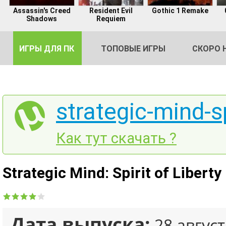
Assassin's Creed
Resident Evil
Gothic 1 Remake
Shadows
Requiem
ИГРЫ ДЛЯ ПК
ТОПОВЫЕ ИГРЫ
СКОРО 
strategic-mind-sp
DE
Как тут скачать ?
2
Strategic Mind: Spirit of Libert
Дата выпуска:
28 август