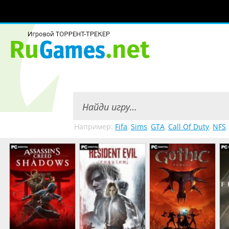
Например:
Fifa
,
Sims
,
GTA
,
Call Of Duty
,
NFS