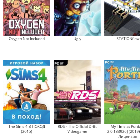
Oxygen Not Included
Ugly
STATIONflow
The Sims 4 В ПОХОД
RDS - The Official Drift
My Time at Portia
(2015)
Videogame
2.0.133926] (2019)
Лицензия