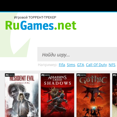
Например:
Fifa
,
Sims
,
GTA
,
Call Of Duty
,
NFS