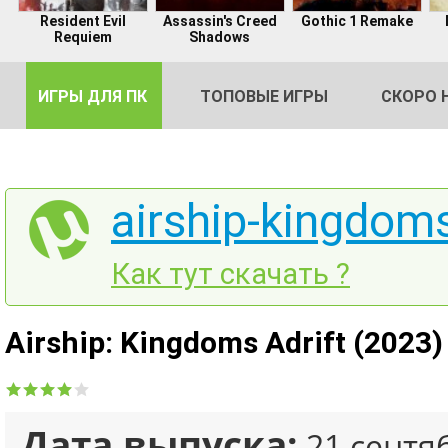
Resident Evil
Assassin's Creed
Gothic 1 Remake
Requiem
Shadows
ИГРЫ ДЛЯ ПК
ТОПОВЫЕ ИГРЫ
СКОРО 
airship-kingdoms
DE
Как тут скачать ?
2
Airship: Kingdoms Adrift (2023
Дата выпуска:
21 сентя