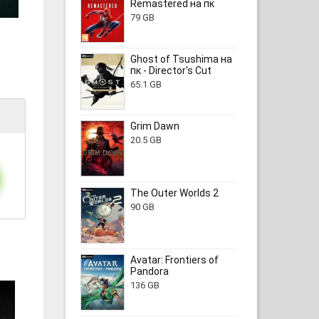
Remastered на пк
79 GB
Ghost of Tsushima на
пк - Director's Cut
65.1 GB
Grim Dawn
20.5 GB
The Outer Worlds 2
90 GB
Avatar: Frontiers of
Pandora
136 GB