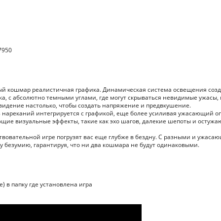
7950
ый кошмар реалистичная графика. Динамическая система освещения созд
а, с абсолютно темными углами, где могут скрываться невидимые ужасы, 
дение настолько, чтобы создать напряжение и предвкушение.
 нареканий интегрируется с графикой, еще более усиливая ужасающий о
щие визуальные эффекты, такие как эхо шагов, далекие шепоты и остуж
твовательной игре погрузят вас еще глубже в бездну. С разными и ужас
 безумию, гарантируя, что ни два кошмара не будут одинаковыми.
е) в папку где установлена игра