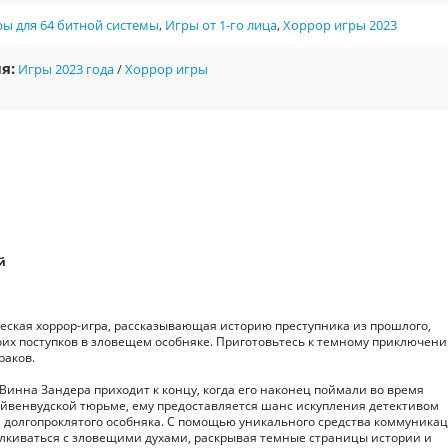
ы для 64 битной системы
,
Игры от 1-го лица
,
Хоррор игры 2023
я:
Игры 2023 года
/
Хоррор игры
й
ическая хоррор-игра, рассказывающая историю преступника из прошлого,
оих поступков в зловещем особняке. Приготовьтесь к темному приключени
раков.
 Винна Зандера приходит к концу, когда его наконец поймали во время
йвенвудской тюрьме, ему предоставляется шанс искупления детективом
я долгопроклятого особняка. С помощью уникального средства коммуника
алкиваться с зловещими духами, раскрывая темные страницы истории и