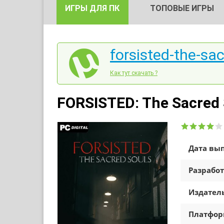
ИГРЫ ДЛЯ ПК
ТОПОВЫЕ ИГРЫ
forsisted-the-sac
Как тут скачать ?
FORSISTED: The Sacred 
Дата вып
Разработ
Издатель
Платфо