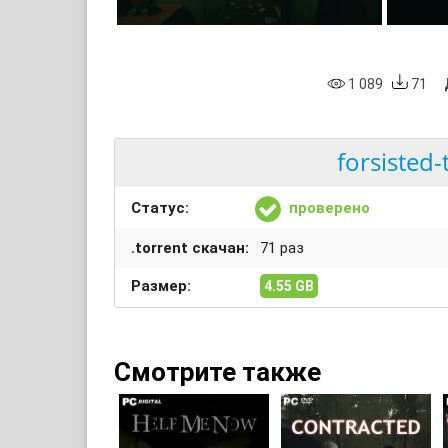
1 089
71
forsisted-
Статус:
проверено
.torrent скачан:
71 раз
Размер:
4.55 GB
Смотрите также