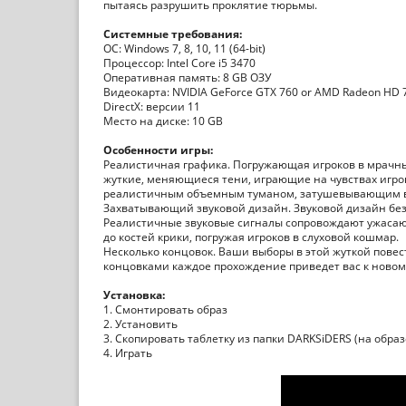
пытаясь разрушить проклятие тюрьмы.
Системные требования:
ОС: Windows 7, 8, 10, 11 (64-bit)
Процессор: Intel Core i5 3470
Оперативная память: 8 GB ОЗУ
Видеокарта: NVIDIA GeForce GTX 760 or AMD Radeon HD 
DirectX: версии 11
Место на диске: 10 GB
Особенности игры:
Реалистичная графика. Погружающая игроков в мрачн
жуткие, меняющиеся тени, играющие на чувствах игрок
реалистичным объемным туманом, затушевывающим ви
Захватывающий звуковой дизайн. Звуковой дизайн без
Реалистичные звуковые сигналы сопровождают ужасаю
до костей крики, погружая игроков в слуховой кошмар.
Несколько концовок. Ваши выборы в этой жуткой повес
концовками каждое прохождение приведет вас к новому
Установка:
1. Смонтировать образ
2. Установить
3. Скопировать таблетку из папки DARKSiDERS (на образ
4. Играть