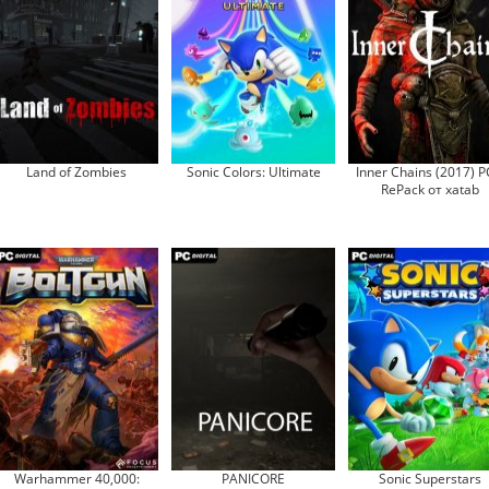
Land of Zombies
Sonic Colors: Ultimate
Inner Chains (2017) P
RePack от xatab
Warhammer 40,000:
PANICORE
Sonic Superstars