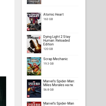
Atomic Heart
163 GB
Dying Light 2 Stay
Human: Reloaded
Edition
120 GB
Scrap Mechanic
19.3 GB
Marvel’s Spider-Man:
Miles Morales на пк
56.8 GB
Marvel’s Spider-Man