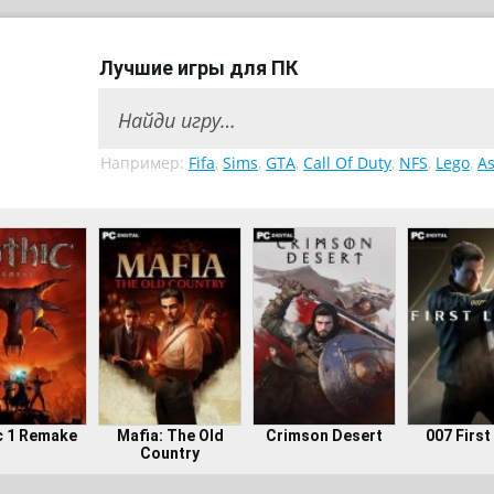
Лучшие игры для ПК
Например:
Fifa
,
Sims
,
GTA
,
Call Of Duty
,
NFS
,
Lego
,
As
c 1 Remake
Mafia: The Old
Crimson Desert
007 First
Country