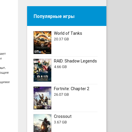
Популярные игры
World of Tanks
20.37 GB
ает
и
RAID: Shadow Legends
4.66 GB
пыт.
ающие
ающими
Fortnite: Chapter 2
26.07 GB
Crossout
3.67 GB