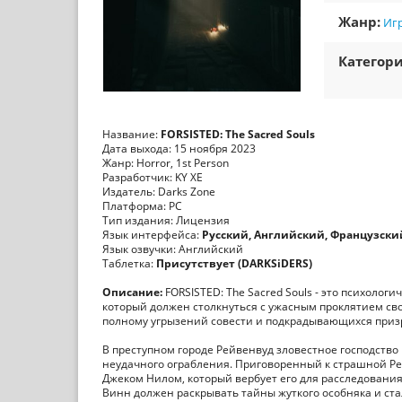
Жанр:
Игр
Категори
Название:
FORSISTED: The Sacred Souls
Дата выхода: 15 ноября 2023
Жанр: Horror, 1st Person
Разработчик: KY XE
Издатель: Darks Zone
Платформа: PC
Тип издания: Лицензия
Язык интерфейса:
Русский, Английский, Французски
Язык озвучки: Английский
Таблетка:
Присутствует (DARKSiDERS)
Описание:
FORSISTED: The Sacred Souls - это психолог
который должен столкнуться с ужасным проклятием св
полному угрызений совести и подкрадывающихся приз
В преступном городе Рейвенвуд зловестное господство
неудачного ограбления. Приговоренный к страшной Ре
Джеком Нилом, который вербует его для расследовани
Винн должен раскрывать тайны жуткого особняка и ст