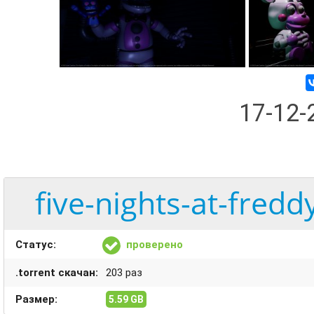
17-12
five-nights-at-fred
Статус:
проверено
.torrent скачан:
203 раз
Размер:
5.59 GB