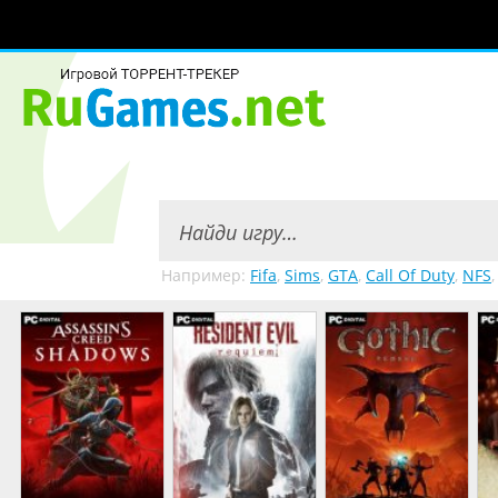
Например:
Fifa
,
Sims
,
GTA
,
Call Of Duty
,
NFS