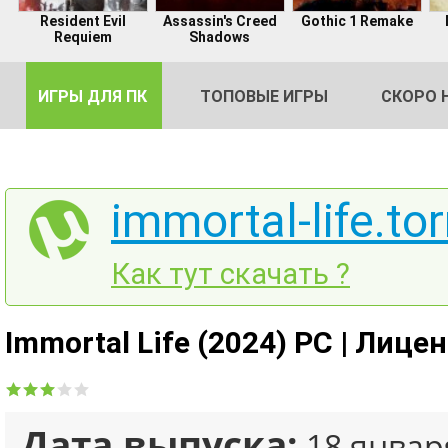
Resident Evil
Assassin's Creed
Gothic 1 Remake
Requiem
Shadows
ИГРЫ ДЛЯ ПК
ТОПОВЫЕ ИГРЫ
СКОРО 
immortal-life.tor
DE
Как тут скачать ?
2
Immortal Life (2024) PC | Лице
Дата выпуска:
18 январ