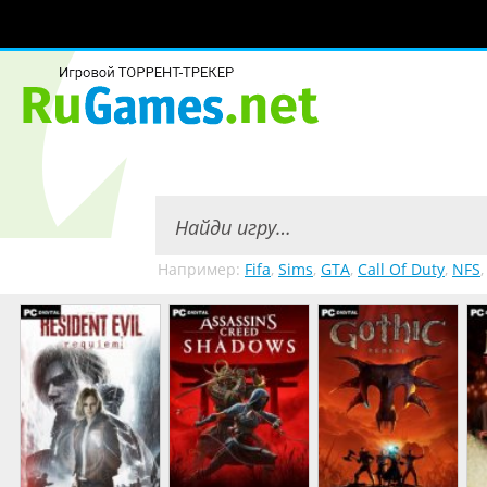
Например:
Fifa
,
Sims
,
GTA
,
Call Of Duty
,
NFS