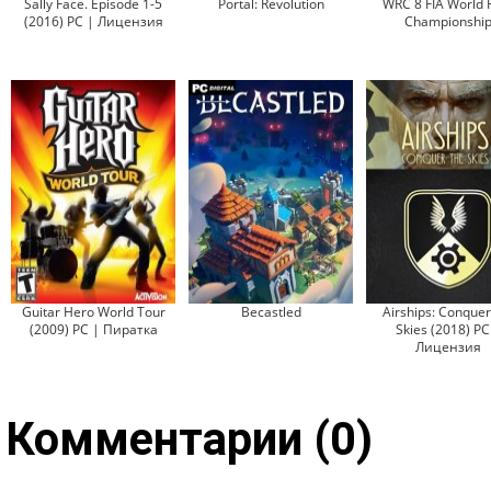
Sally Face. Episode 1-5
Portal: Revolution
WRC 8 FIA World R
(2016) PC | Лицензия
Championshi
Guitar Hero World Tour
Becastled
Airships: Conquer
(2009) PC | Пиратка
Skies (2018) PC
Лицензия
Комментарии (0)