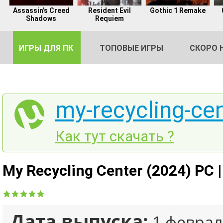
Assassin's Creed
Resident Evil
Gothic 1 Remake
Shadows
Requiem
ИГРЫ ДЛЯ ПК
ТОПОВЫЕ ИГРЫ
СКОРО 
my-recycling-cen
DE
Как тут скачать ?
2
My Recycling Center (2024) PC 
Дата выпуска:
1 феврал