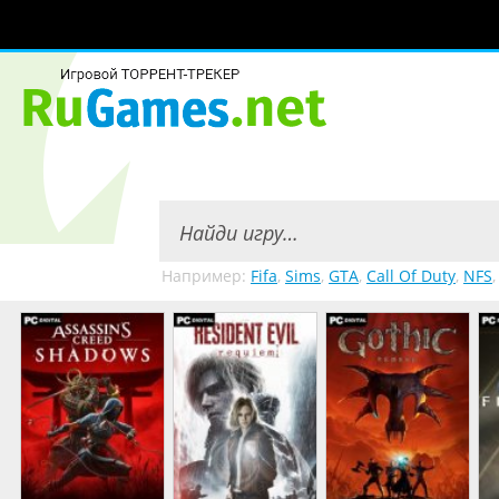
Например:
Fifa
,
Sims
,
GTA
,
Call Of Duty
,
NFS