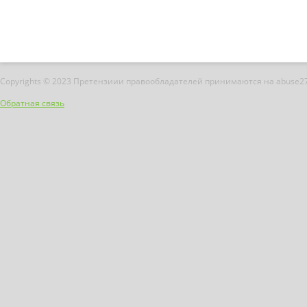
Copyrights © 2023 Претензиии правообладателей принимаются на abuse2
Обратная связь