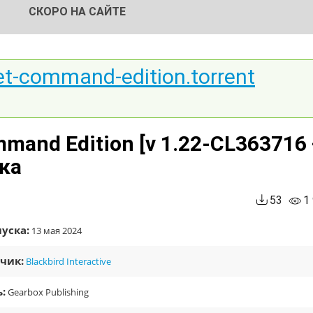
СКОРО НА САЙТЕ
et-command-edition.torrent
mmand Edition [v 1.22-CL363716
тка
53
1
уска:
13 мая 2024
чик:
Blackbird Interactive
:
Gearbox Publishing