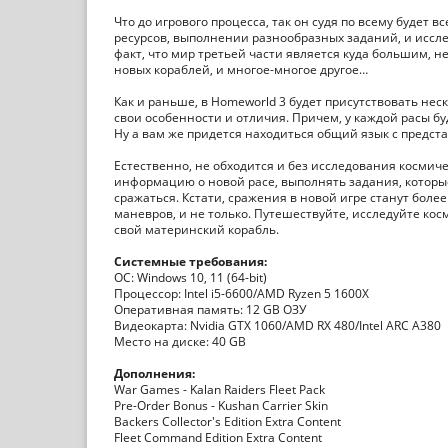
Что до игрового процесса, так он судя по всему будет 
ресурсов, выполнении разнообразных заданий, и иссле
факт, что мир третьей части является куда большим, н
новых кораблей, и многое-многое другое…
Как и раньше, в Homeworld 3 будет присутствовать нес
свои особенности и отличия. Причем, у каждой расы б
Ну а вам же придется находиться общий язык с предст
Естественно, не обходится и без исследования космич
информацию о новой расе, выполнять задания, которы
сражаться. Кстати, сражения в новой игре станут боле
маневров, и не только. Путешествуйте, исследуйте косм
свой материнский корабль.
Системные требования:
ОС: Windows 10, 11 (64-bit)
Процессор: Intel i5-6600/AMD Ryzen 5 1600X
Оперативная память: 12 GB ОЗУ
Видеокарта: Nvidia GTX 1060/AMD RX 480/Intel ARC A380
Место на диске: 40 GB
Дополнения:
War Games - Kalan Raiders Fleet Pack
Pre-Order Bonus - Kushan Carrier Skin
Backers Collector's Edition Extra Content
Fleet Command Edition Extra Content