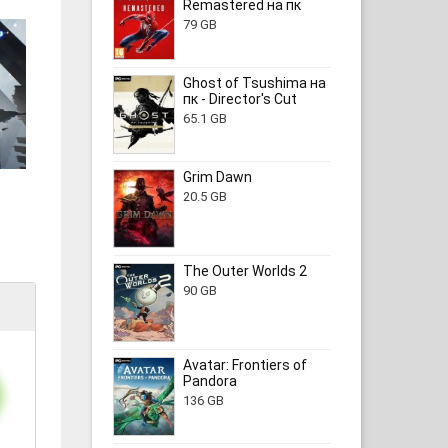
Remastered на пк
79 GB
Ghost of Tsushima на
пк - Director's Cut
65.1 GB
Grim Dawn
20.5 GB
The Outer Worlds 2
90 GB
Avatar: Frontiers of
Pandora
136 GB