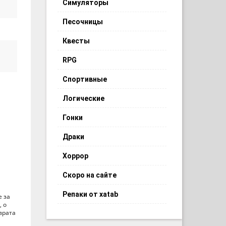
Симуляторы
Песочницы
Квесты
RPG
Спортивные
Логические
Гонки
Драки
Хоррор
Скоро на сайте
Репаки от xatab
е за
, о
врата