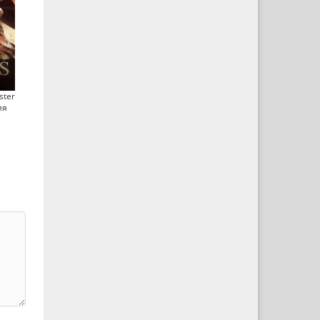
ster
ия