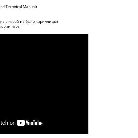
 and Technical Manual)
апке с игрой не было кириллицы)
ктории игры