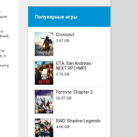
т
идом
Популярные игры
ть
Crossout
блей.
3.67 GB
ать
е, и
GTA: San Andreas -
аните
NEXT RP [+MP]
5.76 GB
Fortnite: Chapter 2
26.07 GB
RAID: Shadow Legends
4.66 GB