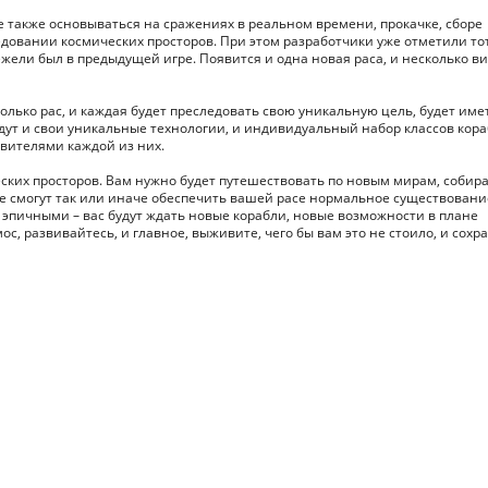
все также основываться на сражениях в реальном времени, прокачке, сборе
довании космических просторов. При этом разработчики уже отметили то
ежели был в предыдущей игре. Появится и одна новая раса, и несколько в
колько рас, и каждая будет преследовать свою уникальную цель, будет име
удут и свои уникальные технологии, и индивидуальный набор классов кора
авителями каждой из них.
еских просторов. Вам нужно будет путешествовать по новым мирам, собир
е смогут так или иначе обеспечить вашей расе нормальное существовани
е эпичными – вас будут ждать новые корабли, новые возможности в плане
ос, развивайтесь, и главное, выживите, чего бы вам это не стоило, и сохр