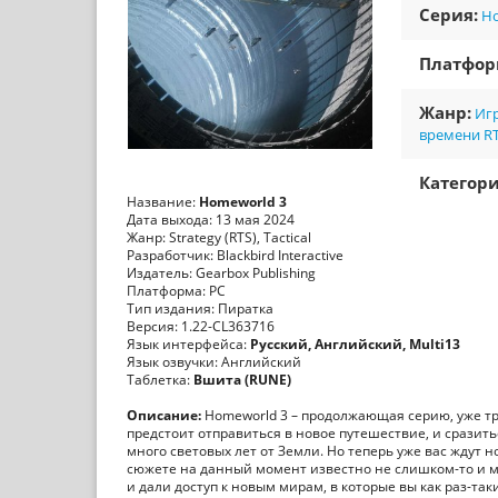
Серия:
H
Платфо
Жанр:
Игр
времени R
Категори
Название:
Homeworld 3
Дата выхода: 13 мая 2024
Жанр: Strategy (RTS), Tactical
Разработчик: Blackbird Interactive
Издатель: Gearbox Publishing
Платформа: PC
Тип издания: Пиратка
Версия: 1.22-CL363716
Язык интерфейса:
Русский, Английский, Multi13
Язык озвучки: Английский
Таблетка:
Вшита (RUNE)
Описание:
Homeworld 3 – продолжающая серию, уже тре
предстоит отправиться в новое путешествие, и сразит
много световых лет от Земли. Но теперь уже вас ждут н
сюжете на данный момент известно не слишком-то и мн
и дали доступ к новым мирам, в которые вы как раз-так