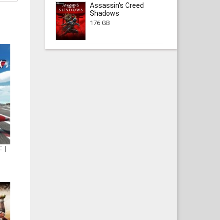
Assassin's Creed
Shadows
176 GB
C |