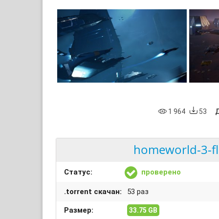
1 964
53
homeworld-3-fl
Статус:
проверено
.torrent скачан:
53 раз
Размер:
33.75 GB