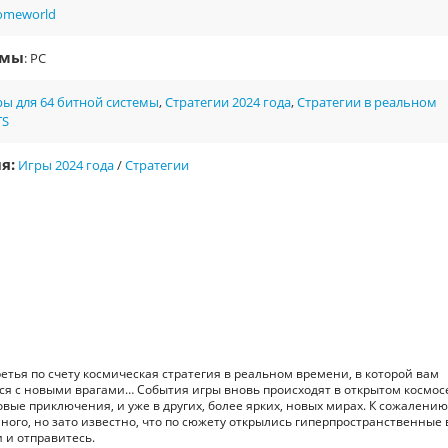
omeworld
рмы
: PC
ы для 64 битной системы
,
Стратегии 2024 года
,
Стратегии в реальном
TS
я:
Игры 2024 года
/
Стратегии
тья по счету космическая стратегия в реальном времени, в которой вам
ься с новыми врагами… События игры вновь происходят в открытом космос
овые приключения, и уже в других, более ярких, новых мирах. К сожалению
ого, но зато известно, что по сюжету открылись гиперпространственные 
и и отправитесь.