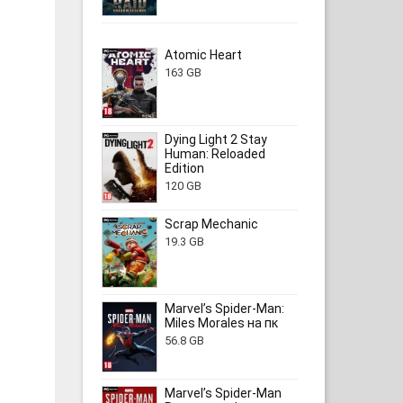
Atomic Heart
163 GB
Dying Light 2 Stay
Human: Reloaded
Edition
120 GB
Scrap Mechanic
19.3 GB
Marvel’s Spider-Man:
Miles Morales на пк
56.8 GB
Marvel’s Spider-Man