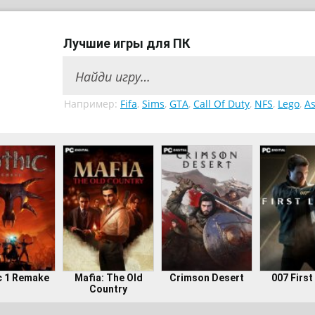
Лучшие игры для ПК
Например:
Fifa
,
Sims
,
GTA
,
Call Of Duty
,
NFS
,
Lego
,
As
c 1 Remake
Mafia: The Old
Crimson Desert
007 First
Country