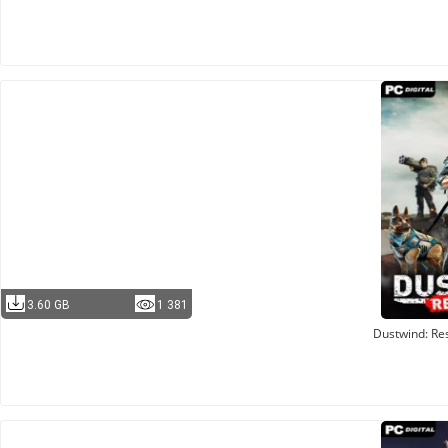
3.60 GB
1 381
Dustwind: Re