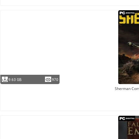
9.63 GB
970
Sherman Co