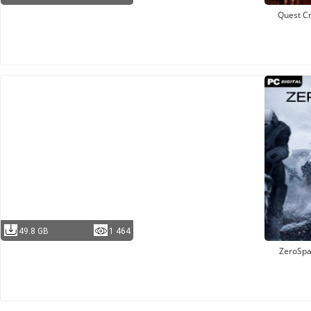
Quest Cr
49.8 GB
1 464
ZeroSp