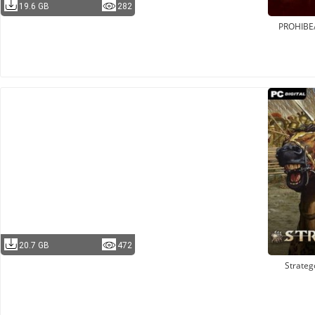
19.6 GB
282
PROHIBE
20.7 GB
472
Strateg