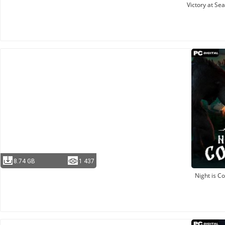
Victory at Sea
8.74 GB
1 437
Night is C