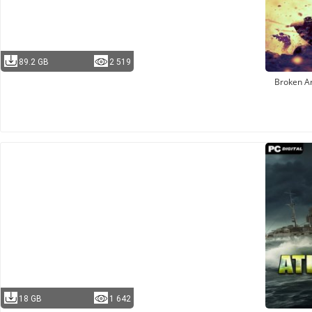
89.2 GB
2 519
Broken A
18 GB
1 642