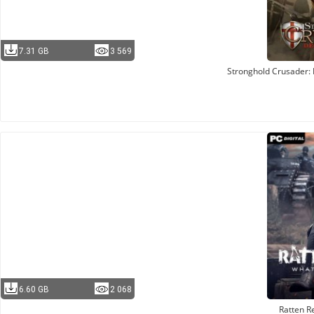
7.31 GB
3 569
Stronghold Crusader: D
6.60 GB
2 068
Ratten R