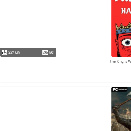
337 MB
851
The King is 