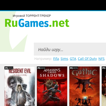
Например:
Fifa
,
Sims
,
GTA
,
Call Of Duty
,
NFS