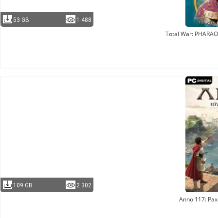
53 GB
1 488
Total War: PHARA
109 GB
2 302
Anno 117: Pa