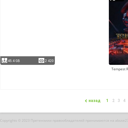
45.4 GB
2 420
Tempest R
назад
1
2
3
4
Copyrights © 2023 Претензиии правообладателей принимаются на abuse2