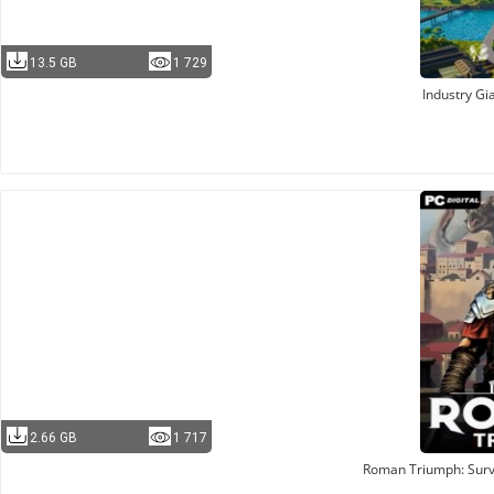
13.5 GB
1 729
Industry Gi
2.66 GB
1 717
Roman Triumph: Survi