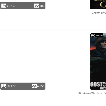
9.32 GB
880
Crown of 
19.9 GB
6 653
Ukrainian Warfare: 