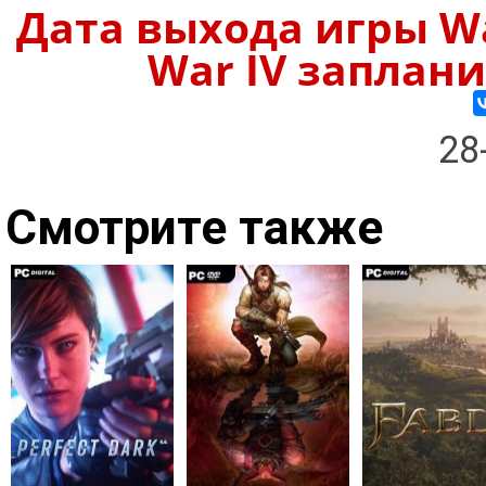
Дата выхода игры Wa
War IV заплани
28
Смотрите также