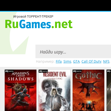
Например:
Fifa
,
Sims
,
GTA
,
Call Of Duty
,
NFS