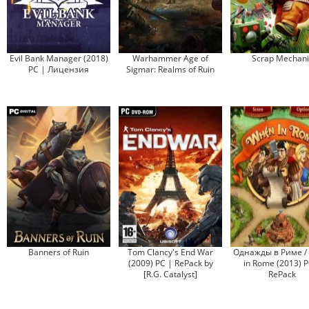
Evil Bank Manager (2018)
Warhammer Age of
Scrap Mechani
PC | Лицензия
Sigmar: Realms of Ruin
Banners of Ruin
Tom Clancy's End War
Однажды в Риме /
(2009) PC | RePack by
in Rome (2013) P
[R.G. Catalyst]
RePack