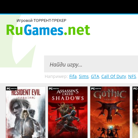
Например:
Fifa
,
Sims
,
GTA
,
Call Of Duty
,
NFS