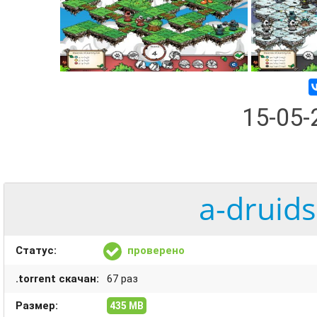
15-05
a-druids
Статус:
проверено
.torrent скачан:
67 раз
Размер:
435 MB