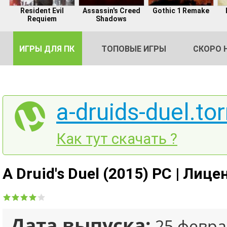
Resident Evil
Assassin's Creed
Gothic 1 Remake
Requiem
Shadows
ИГРЫ ДЛЯ ПК
ТОПОВЫЕ ИГРЫ
СКОРО 
a-druids-duel.tor
DE
Как тут скачать ?
2
A Druid's Duel (2015) PC | Лице
Дата выпуска:
25 февра