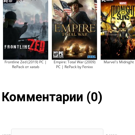
Frontline Zed (2019) PC |
Empire: Total War (2009)
Marvel's Midnight
RePack от xatab
PC | RePack by Fenixx
Комментарии (0)